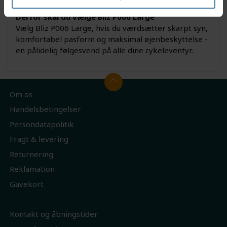
Derfor skal du vælge Bliz P006 Large
Vælg Bliz P006 Large, hvis du værdsætter skarpt syn,
komfortabel pasform og maksimal øjenbeskyttelse -
en pålidelig følgesvend på alle dine cykeleventyr.
Om os
Handelsbetingelser
Persondatapolitik
Fragt & levering
Returnering
Reklamation
Gavekort
Kontakt og åbningstider