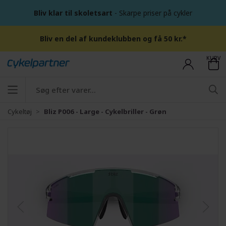
Bliv klar til skoletsart
- Skarpe priser på cykler
Bliv en del af kundeklubben og få 50 kr.*
KURV
Cykeltøj
Bliz P006 - Large - Cykelbriller - Grøn