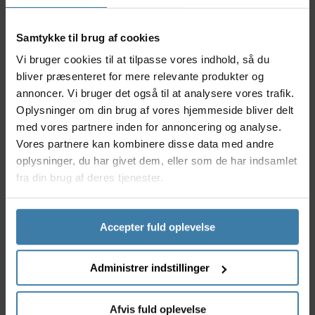
sikrer, at brillerne sidder komfortabelt, selv under
lange ture.
Samtykke til brug af cookies
Nyttige facts
Vi bruger cookies til at tilpasse vores indhold, så du
Avanceret linsedesign med grøn multi-coating for
bliver præsenteret for mere relevante produkter og
optimal synsklarhed
annoncer. Vi bruger det også til at analysere vores trafik.
Letvægtsramme, der følger ansigtets former og
Oplysninger om din brug af vores hjemmeside bliver delt
giver god pasform
med vores partnere inden for annoncering og analyse.
Effektiv UV-beskyttelse mod solens stråler
Vores partnere kan kombinere disse data med andre
Anti-dug behandling for klart syn i al slags vejr
oplysninger, du har givet dem, eller som de har indsamlet
Holdbart materiale, designet til aktive cyklister
fra din brug af deres tjenester.
Anvendelse
Bliz P006 Large er skræddersyet til både landevejs-
og mountainbikeentusiaster, der sætter pris på
Accepter fuld oplevelse
kvalitet, komfort og et klart udsyn. Disse briller er
ideelle til alle, der elsker at være aktive udendørs, og
beskytter øjnene i forskellige vejrforhold. Perfekte
Administrer indstillinger
til både mænd og kvinder, og særligt velegnede til
længere cykelture, hvor lethed og funktionalitet
Afvis fuld oplevelse
tæller.