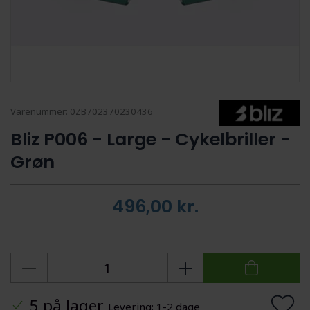
Varenummer:
0ZB702370230436
Bliz P006 - Large - Cykelbriller -
Grøn
496,00
kr.
5 på lager
Levering: 1-2 dage