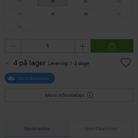
40
41
42
43
44
45
46
47
48
4 på lager
Levering: 1-2 dage
Tilføj til Ønskeskyen
Mere information
Beskrivelse
Specifikationer