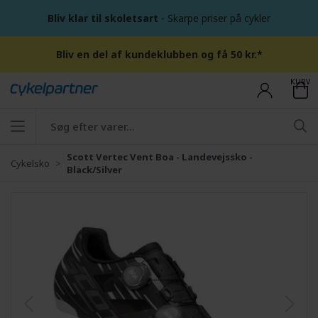
Bliv klar til skoletsart
- Skarpe priser på cykler
Bliv en del af kundeklubben og få 50 kr.*
KURV
Scott Vertec Vent Boa - Landevejssko -
Cykelsko
Black/Silver