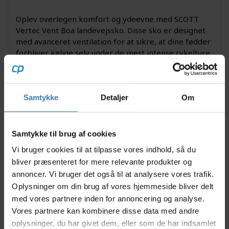
Oplev overlegen komfort og ydeevne med SCOTT
Vertec Vent Boa landevejssko. Disse sko er designet
med avanceret ventilation for at sikre, at dine fødder
forbliver kølige selv under de mest intense cykelture.
Den innovative Boa lukning sikrer en perfekt og
justerbar pasform, så du kan fokusere på at opnå nye
personlige rekorder. Uanset om du begiver dig ud på
lange ture eller korte, intense sprint, vil disse
Samtykke
Detaljer
Om
landevejssko støtte dig hele vejen.
Nyttige facts
Samtykke til brug af cookies
Boa lukning for hurtig og præcis justering.
Vi bruger cookies til at tilpasse vores indhold, så du
Designet med optimal ventilation til køligere
bliver præsenteret for mere relevante produkter og
fødder.
annoncer. Vi bruger det også til at analysere vores trafik.
Konstruktion af letvægtsmaterialer for forbedret
Oplysninger om din brug af vores hjemmeside bliver delt
hastighed.
med vores partnere inden for annoncering og analyse.
Stivere sål for bedre kraftoverførsel.
Vores partnere kan kombinere disse data med andre
Velegnet til passionerede landevejsryttere.
oplysninger, du har givet dem, eller som de har indsamlet