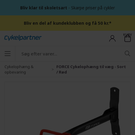
Bliv klar til skoletsart
- Skarpe priser på cykler
Bliv en del af kundeklubben og få 50 kr.*
KURV
Cykelophæng &
FORCE Cykelophæng til væg - Sort
opbevaring
/ Rød