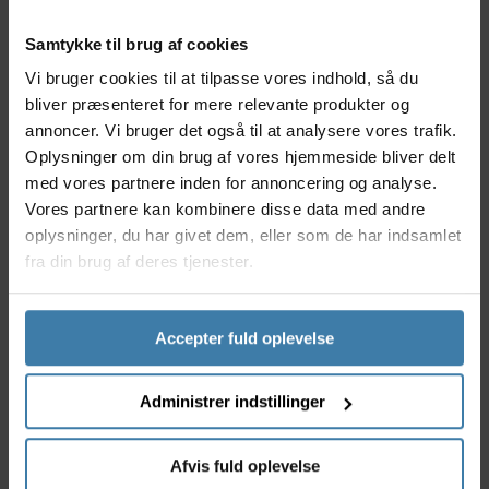
Nyttige facts
Samtykke til brug af cookies
Holdbart og stærkt materiale sikrer sikker
Vi bruger cookies til at tilpasse vores indhold, så du
opbevaring.
bliver præsenteret for mere relevante produkter og
Designet til nem montering på væggen.
annoncer. Vi bruger det også til at analysere vores trafik.
Passer til forskellige typer og størrelser af cykler.
Oplysninger om din brug af vores hjemmeside bliver delt
Bløde kontaktpunkter beskytter din cykels stel
med vores partnere inden for annoncering og analyse.
mod ridser.
Vores partnere kan kombinere disse data med andre
Kompakt design, der maksimerer din plads.
oplysninger, du har givet dem, eller som de har indsamlet
fra din brug af deres tjenester.
Anvendelse
FORCE cykelophæng til væg er ideelt for cyklister -
uanset om du kører landevej, mountainbike eller
bruger cyklen til daglig transport. Det er den
Accepter fuld oplevelse
perfekte løsning til alle, der vil have deres cykel
sikkert og professionelt hængt op, så den ikke fylder
Administrer indstillinger
på gulvet og samtidig er let tilgængelig.
Derfor skal du vælge FORCE cykelophæng til væg
Afvis fuld oplevelse
Vælg FORCE cykelophæng til væg, hvis du ønsker en