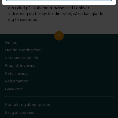
enkel, sikker og pladssparende måde at opbevare
din cykel på. Ophænget passer ind i enhver
indretning og beskytter din cykel, så du kan glæde
dig til næste tur.
Om os
Handelsbetingelser
Persondatapolitik
Fragt & levering
Returnering
Reklamation
Gavekort
Kontakt og åbningstider
Brug af cookies