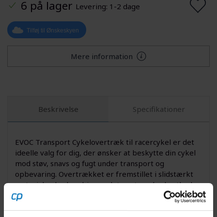
6 på lager
Levering: 1-2 dage
Tilføj til Ønskeskyen
Mere information
Beskrivelse
Specifikationer
EVOC Transport Cykelovertræk til racercykel er det
ideelle valg for dig, der ønsker at beskytte din cykel
mod støv, snavs og fugt under transport og
opbevaring. Overtrækket er fremstillet i slidstærkt
materiale, der kombinerer letvægt med robusthed
og gør det nemt at håndtere, uanset om du er på vej
til træning eller ud på eventyr. Det strømlinede
design er tilpasset racercykler, så du får en perfekt