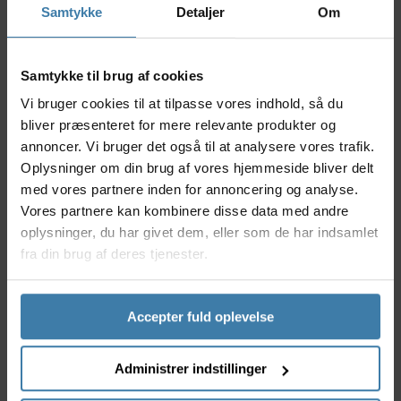
Samtykke
Detaljer
Om
pasform, der hverken fylder eller hænger.
Nyttige facts
Samtykke til brug af cookies
Specielt designet til racercykler
Fremstillet i slidstærkt og let materiale
Vi bruger cookies til at tilpasse vores indhold, så du
Beskytter mod støv, snavs og fugt
bliver præsenteret for mere relevante produkter og
Enkel at tage af og på uden besvær
annoncer. Vi bruger det også til at analysere vores trafik.
Velegnet til både transport og opbevaring
Oplysninger om din brug af vores hjemmeside bliver delt
med vores partnere inden for annoncering og analyse.
Anvendelse
Vores partnere kan kombinere disse data med andre
EVOC Transport Cykelovertræk er perfekt til
oplysninger, du har givet dem, eller som de har indsamlet
cykelryttere, der ofte transporterer eller opbevarer
fra din brug af deres tjenester.
deres racercykel og ønsker effektiv beskyttelse mod
hverdagens påvirkninger. Uanset om du kører alene
eller deltager i cykelløb, giver dette overtræk dig ro i
sindet, så du ikke skal bekymre dig om ridser eller
Accepter fuld oplevelse
snavs. Overtrækket er let at tage med på farten og
nemt at bruge, hvilket gør det særligt velegnet for
Administrer indstillinger
dig, der prioriterer både funktionalitet og simpel
betjening.