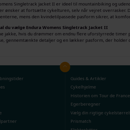
ens Singletrack Jacket II er ideel til mountainbiking og udendø
er ønsker at fortsætte cykelturen, selv når vejret overrasker.
nterne, mens den kvindetilpassede pasform sikrer, at komfort
al du vælge Endura Womens Singletrack Jacket II
e jakke, hvis du drømmer om endnu flere uforstyrrede timer på 
se, gennemtænkte detaljer og en lækker pasform, der holder d
bningstider
Guides & Artikler
ies
Cykelhjelme
Historien om Tour de France
Egerberegner
e
Vælg din rigtige cykelstørrel
lpartner
Prismatch
Elektrolytter