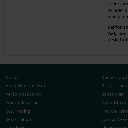
Endura Wom
kvinder, d
mod eleme
Derfor sk
Vælg denn
beskyttel
Om os
Kontakt og å
Handelsbetingelser
Brug af cook
Persondatapolitik
Rabatkoder
Fragt & levering
Nyhedsbrev
Returnering
Track & Trac
Reklamation
Job hos Cyke
Gavekort
Finansiering