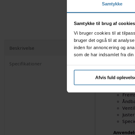
Samtykke
Samtykke til brug af cookie
Vi bruger cookies til at tilp
bruger det også til at analys
inden for annoncering og ana
Beskrivelse
Gør dig kl
som de har indsamlet fra din 
elsker ud
Specifikationer
vandtæt og
bevægelses
Afvis fuld oplevels
Nyttige f
Frems
Åndba
Venti
Juste
Speci
Anvendel