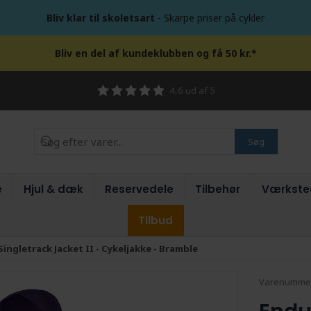
Bliv klar til skoletsart
- Skarpe priser på cykler
Bliv en del af kundeklubben og få 50 kr.*
4,6 ud af 5
Søg
e
Hjul & dæk
Reservedele
Tilbehør
Værkste
Tilbud
ngletrack Jacket II - Cykeljakke - Bramble
Varenumme