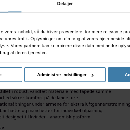
Detaljer
s
asse vores indhold, så du bliver præsenteret for mere relevante pr
ere vores trafik. Oplysninger om din brug af vores hjemmeside bl
lyse. Vores partnere kan kombinere disse data med andre oplysni
ar til eventyret uanset vejret med Endura Womens Singletrack Ja
brug af deres tjenester.
fordringer på mountainbiken, og som sætter pris på både funkt
 åndbart stof med justerbare detaljer, så du kan holde fokus p
frihed og lang holdbarhed, er denne jakke et must-have til både
e
Administrer indstillinger
Ac
acts
tillet i robust, vandtæt materiale med tapede sømme
rhed sikrer komfort på de lange ture
lationsåbninger under armene for ekstra luftgennemstrømnin
rbar hætte og manchetter for individuel tilpasning
elt designet til kvinder - anatomisk pasform
se