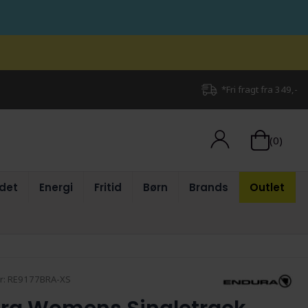
*Fri fragt fra 349,-
(0)
det
Energi
Fritid
Børn
Brands
Outlet
r:
RE9177BRA-XS