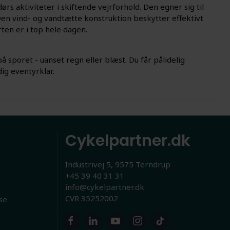
rs aktiviteter i skiftende vejrforhold. Den egner sig til
 Den vind- og vandtætte konstruktion beskytter effektivt
en er i top hele dagen.
sporet - uanset regn eller blæst. Du får pålidelig
ig eventyrklar.
Cykelpartner.dk
Industrivej 5, 9575 Terndrup
+45 39 40 31 31
info@cykelpartner.dk
CVR 35252002
se