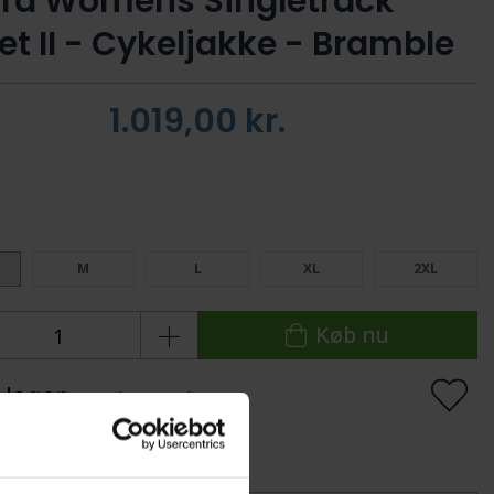
ra Womens Singletrack
et II - Cykeljakke - Bramble
1.019,00
kr.
:
M
L
XL
2XL
Køb nu
 lager
Levering: 1-2 dage
lføj til Ønskeskyen