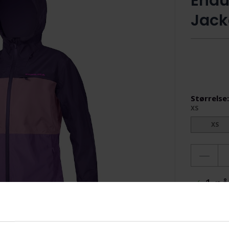
Endu
Jack
Størrelse
XS
XS
1 på
Ti