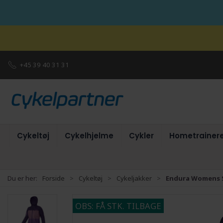
+45 39 40 31 31
Cykeltøj
Cykelhjelme
Cykler
Hometrainer
Du er her:
Forside
Cykeltøj
Cykeljakker
Endura Womens Si
OBS: FÅ STK. TILBAGE