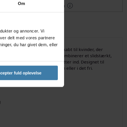
Om
Mere information
odukter og annoncer. Vi
iver delt med vores partnere
nger, du har givet dem, eller
cket II. Denne cykeljakke er skabt til kvinder, der
ionalitet og komfort. Jakken kombinerer et slidstærkt,
å sporene - selv når regnen sætter ind. Designet til
 korte og lange ture i skoven eller i det fri.
cepter fuld oplevelse
g