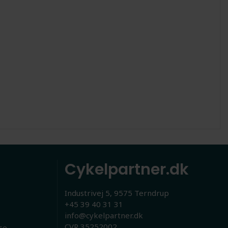
Cykelpartner.dk
Industrivej 5, 9575 Terndrup
+45 39 40 31 31
info@cykelpartner.dk
CVR 35252002
se