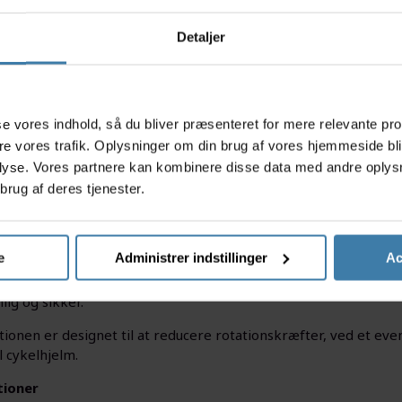
Detaljer
s
asse vores indhold, så du bliver præsenteret for mere relevante pr
ere vores trafik. Oplysninger om din brug af vores hjemmeside bl
lyse. Vores partnere kan kombinere disse data med andre oplysni
brug af deres tjenester.
e
Administrer indstillinger
Ac
ue er et cykelhjelm med høj værdi for pengene. Den strømlinet
ng under hjelmen. Deres Ergo-fit drejesystem bagpå er fuldt i
ig og sikker.
tionen er designet til at reducere rotationskræfter, ved et ev
l cykelhjelm.
tioner