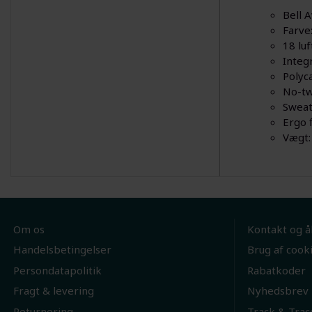
Bell 
Farve
18 luf
Integ
Polyc
No-tw
Sweat
Ergo f
Vægt:
Om os
Kontakt og å
Handelsbetingelser
Brug af cook
Persondatapolitik
Rabatkoder
Fragt & levering
Nyhedsbrev
Returnering
Track & Trac