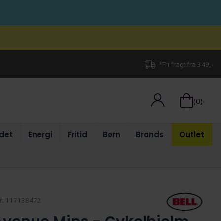
*Fri fragt fra 349,-
(0)
det
Energi
Fritid
Børn
Brands
Outlet
r:
117138472