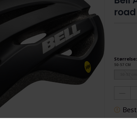
Bell
road
Størrelse
50-57 CM
50-57 cm
Best
Ti