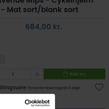
 Avenue Mips - Cykelhjelm
 - Mat sort/blank sort
684,00
kr.
:
Køb nu
illingsvare
Forventet leveringstid: 8 dage
lføj til Ønskeskyen