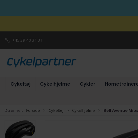
+45 39 40 31 31
Cykeltøj
Cykelhjelme
Cykler
Hometrainer
Du er her:
Forside
Cykeltøj
Cykelhjelme
Bell Avenue Mips