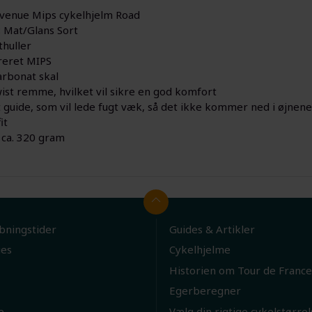
Avenue Mips cykelhjelm Road
: Mat/Glans Sort
thuller
reret MIPS
arbonat skal
ist remme, hvilket vil sikre en god komfort
 guide, som vil lede fugt væk, så det ikke kommer ned i øjnene
it
 ca. 320 gram
bningstider
Guides & Artikler
ies
Cykelhjelme
Historien om Tour de France
Egerberegner
e
Vælg din rigtige cykelstørrel