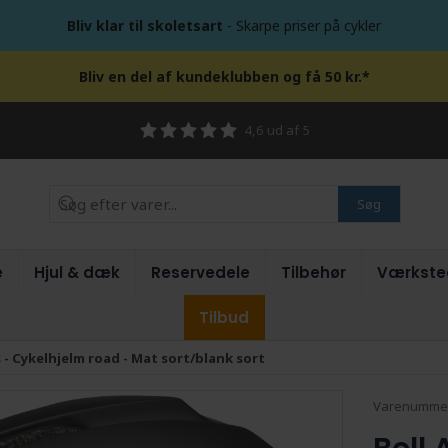
Bliv klar til skoletsart
- Skarpe priser på cykler
Bliv en del af kundeklubben og få 50 kr.*
4,6 ud af 5
Søg
e
Hjul & dæk
Reservedele
Tilbehør
Værkste
Tilbud
 - Cykelhjelm road - Mat sort/blank sort
Varenumme