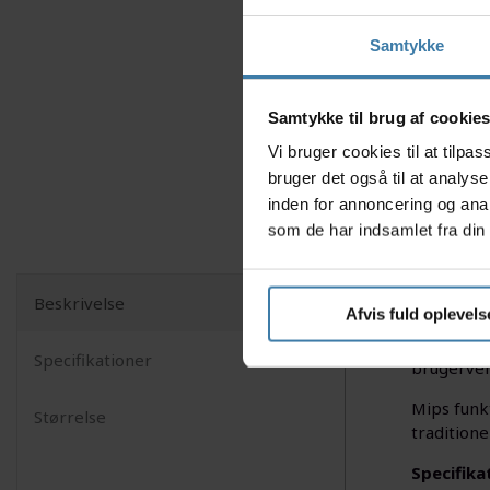
Samtykke
Samtykke til brug af cookie
Vi bruger cookies til at tilp
bruger det også til at analys
inden for annoncering og ana
som de har indsamlet fra din 
Beskrivelse
Afvis fuld oplevels
Bell Aven
ventileri
Specifikationer
brugervenl
Mips funk
Størrelse
traditione
Specifika