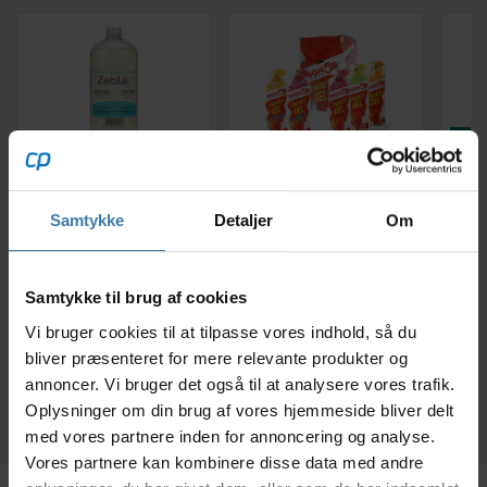
MÆN
Zebla
High5 EnergyGel -
P
Sportsvaskemiddel
Kasse med 20 stk. - 4
Pa
Samtykke
Detaljer
Om
1000 ml
x 5 forskellige
Med
smagsvarianter
cyk
139,00
kr.
139,00
kr.
Samtykke til brug af cookies
Vi bruger cookies til at tilpasse vores indhold, så du
Fo
+10 på lager
+10 på lager
bliver præsenteret for mere relevante produkter og
65
annoncer. Vi bruger det også til at analysere vores trafik.
Oplysninger om din brug af vores hjemmeside bliver delt
med vores partnere inden for annoncering og analyse.
Vores partnere kan kombinere disse data med andre