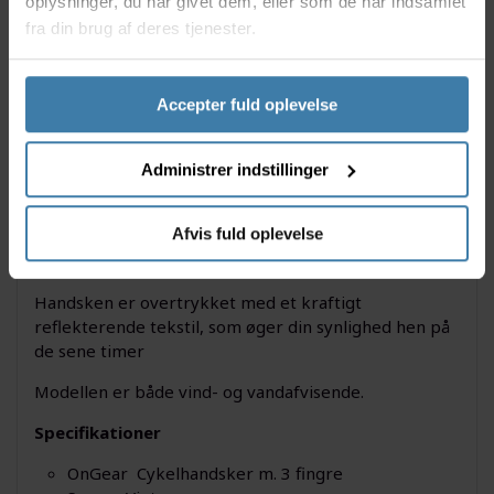
oplysninger, du har givet dem, eller som de har indsamlet
fra din brug af deres tjenester.
Beskrivelse
Specifikationer
Størrelse
Accepter fuld oplevelse
Disse 3-finger vinterhandsker fra OnGear er velegnet
til brug i vintermånederne hvor kulden er værst. At
handsken er inddelt i 3 fingre, gør det lettere at
Administrer indstillinger
holde fingrene varme, end ved en traditionel handske
med 5 fingre. Indvendigt har handsken 5 separate
Afvis fuld oplevelse
rum til fingrene, hvilken gør, at handsken føles helt
normalt at have på.
Handsken er overtrykket med et kraftigt
reflekterende tekstil, som øger din synlighed hen på
de sene timer
Modellen er både vind- og vandafvisende.
Specifikationer
OnGear Cykelhandsker m. 3 fingre