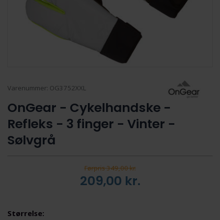
Varenummer:
OG3752XXL
OnGear - Cykelhandske -
Refleks - 3 finger - Vinter -
Sølvgrå
Førpris 349,00 kr.
209,00
kr.
Størrelse: