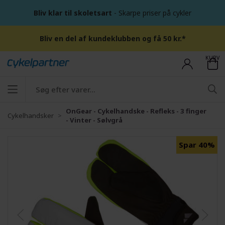
Bliv klar til skoletsart
- Skarpe priser på cykler
Bliv en del af kundeklubben og få 50 kr.*
KURV
OnGear - Cykelhandske - Refleks - 3 finger
Cykelhandsker
- Vinter - Sølvgrå
Spar 40%