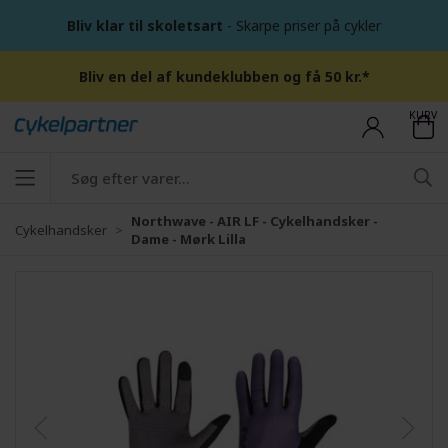
Bliv klar til skoletsart
- Skarpe priser på cykler
Bliv en del af kundeklubben og få 50 kr.*
KURV
Northwave - AIR LF - Cykelhandsker -
Cykelhandsker
Dame - Mørk Lilla