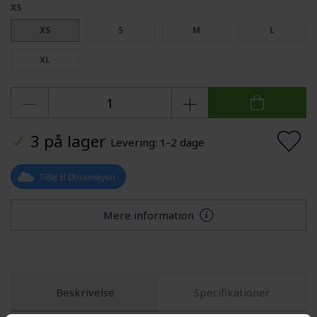
XS
XS
S
M
L
XL
3 på lager
Levering: 1-2 dage
Tilføj til Ønskeskyen
Mere information
Beskrivelse
Specifikationer