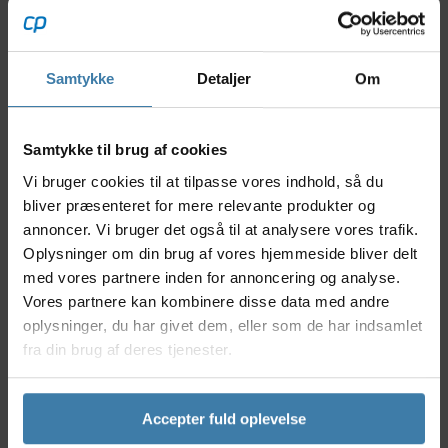
Northwave Air LF Woman cykelhandsker er en let og
åndbar langfingerhandske, designet specifikt til
kvinder, der ønsker komfort og kontrol under varme
Samtykke
Detaljer
Om
forhold. Handsken kombinerer et ventilerende
mesh-materiale på oversiden med en blød, men
slidstærk mikrofiberhåndflade, som giver sikkert
Samtykke til brug af cookies
greb uden at gå på kompromis med følingen. Den
Vi bruger cookies til at tilpasse vores indhold, så du
tætsiddende pasform og det fleksible design gør den
bliver præsenteret for mere relevante produkter og
ideel til både landevej, gravel og mountainbike.
annoncer. Vi bruger det også til at analysere vores trafik.
Nyttige facts
Oplysninger om din brug af vores hjemmeside bliver delt
med vores partnere inden for annoncering og analyse.
Specifikt kvindesnit for optimal pasform og
Vores partnere kan kombinere disse data med andre
komfort
oplysninger, du har givet dem, eller som de har indsamlet
Ventilerende mesh på håndryggen for maksimal
åndbarhed
fra din brug af deres tjenester.
Mikrofiberhåndflade for godt greb og slidstyrke
Touchscreen-kompatible fingerspidser
Elastisk manchet uden velcro for en let og
Accepter fuld oplevelse
strømlinet lukning