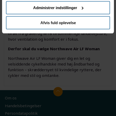
Anvendelse
Administrer indstillinger
Air LF Woman handskerne er perfekte til kvinder, der
cykler i varme temperaturer og ønsker en handske,
Afvis fuld oplevelse
der beskytter hænderne uden at føles tung. Velegnet
til alt fra gravel og MTB til sommerlige landevejsture,
hvor ventilation og komfort er i fokus.
Derfor skal du vælge Northwave Air LF Woman
Northwave Air LF Woman giver dig en let og
velsiddende cykelhandske med høj åndbarhed og
funktion – skræddersyet til kvindelige ryttere, der
cykler med stil og omtanke.
Om os
Handelsbetingelser
Persondatapolitik