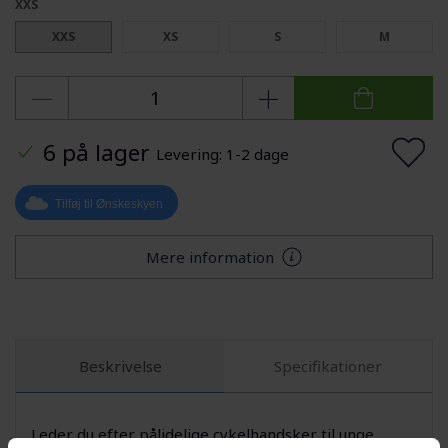
XXS
XXS
XS
S
M
6 på lager
Levering: 1-2 dage
Tilføj til Ønskeskyen
Mere information
Beskrivelse
Specifikationer
Leder du efter pålidelige cykelhandsker til unge