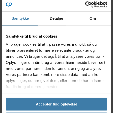
cyklister? Northwave Active Max Junior er det
perfekte valg til næste generation af cyklister. Disse
handsker med korte fingre kombinerer komfort,
åndbarhed og slidstyrke, så børn og unge kan få mest
Samtykke
Detaljer
Om
muligt ud af deres cykelture - uanset om det er på
landevejen eller skovstien. Det lette materiale føles
behageligt mod huden, mens polstringen sikrer god
Samtykke til brug af cookies
støtte til små hænder.
Vi bruger cookies til at tilpasse vores indhold, så du
Nyttige facts
bliver præsenteret for mere relevante produkter og
annoncer. Vi bruger det også til at analysere vores trafik.
Designet specielt til juniorcyklister
Oplysninger om din brug af vores hjemmeside bliver delt
Korte fingre for fri bevægelse og nem
med vores partnere inden for annoncering og analyse.
håndtering
Vores partnere kan kombinere disse data med andre
Åndbare materialer holder hænderne tørre
oplysninger, du har givet dem, eller som de har indsamlet
Slidstærkt stof, der tåler mange timers brug
fra din brug af deres tjenester.
Behagelig polstring for ekstra komfort
Anvendelse
Northwave Active Max Junior cykelhandsker er skabt
Accepter fuld oplevelse
til børn og unge, der elsker at cykle og ønsker