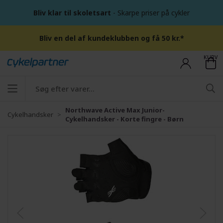
Bliv klar til skoletsart
- Skarpe priser på cykler
Bliv en del af kundeklubben og få 50 kr.*
KURV
Northwave Active Max Junior-
Cykelhandsker
Cykelhandsker - Korte fingre - Børn