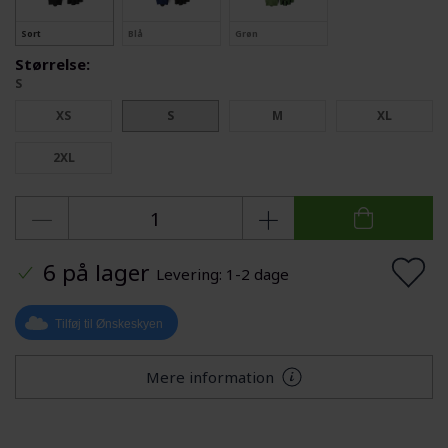
Sort
Blå
Grøn
Størrelse:
S
XS
S
M
XL
2XL
6 på lager
Levering: 1-2 dage
Tilføj til Ønskeskyen
Mere information