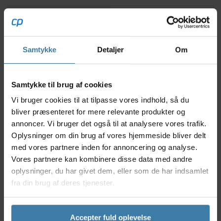
Beskrivelse
Specifikationer
Samtykke
Detaljer
Om
Hvis du ønsker et par cykelhandsker, der kombinerer
komfort, funktionalitet og stil, er Hestra Apex Short
det oplagte valg. Disse korte fingerhandsker er
designet til at give dig optimal kontrol over styret,
Samtykke til brug af cookies
mens du bevarer både åndbarhed og
Vi bruger cookies til at tilpasse vores indhold, så du
bevægelsesfrihed på cykelturen. Handskerne er lavet
bliver præsenteret for mere relevante produkter og
af letvægtsmaterialer med en præcis pasform, der
annoncer. Vi bruger det også til at analysere vores trafik.
minimerer træthed i hænderne på både korte og
Oplysninger om din brug af vores hjemmeside bliver delt
lange distancer.
med vores partnere inden for annoncering og analyse.
Nyttige facts
Vores partnere kan kombinere disse data med andre
oplysninger, du har givet dem, eller som de har indsamlet
Åndbare materialer giver god ventilation
fra din brug af deres tjenester.
Stødabsorberende puder for maksimal komfort
Svedabsorberende panel på tommelfingeren
Klassisk design med korte fingre for frihed og
Accepter fuld oplevelse
kontrol