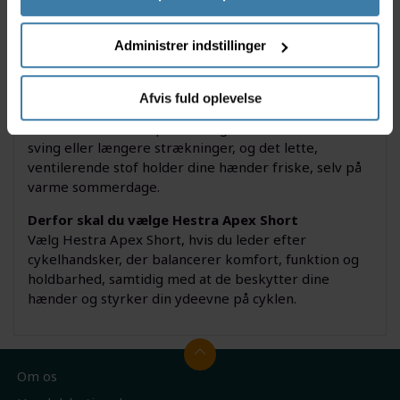
Slidstærk konstruktion for længere holdbarhed
Administrer indstillinger
Anvendelse
Hestra Apex Short er ideel til både nybegyndere og
erfarne cyklister, der cykler på landevej eller til
Afvis fuld oplevelse
hverdagsbrug. Det ergonomiske design støtter dine
hænder, når du skal præstere gennem udfordrende
sving eller længere strækninger, og det lette,
ventilerende stof holder dine hænder friske, selv på
varme sommerdage.
Derfor skal du vælge Hestra Apex Short
Vælg Hestra Apex Short, hvis du leder efter
cykelhandsker, der balancerer komfort, funktion og
holdbarhed, samtidig med at de beskytter dine
hænder og styrker din ydeevne på cyklen.
Om os