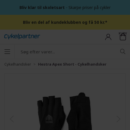
Bliv klar til skoletsart
- Skarpe priser på cykler
Bliv en del af kundeklubben og få 50 kr.*
KURV
Cykelhandsker
Hestra Apex Short - Cykelhandsker