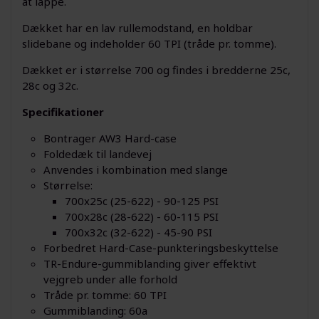
at lappe.
Dækket har en lav rullemodstand, en holdbar
slidebane og indeholder 60 TPI (tråde pr. tomme).
Dækket er i størrelse 700 og findes i bredderne 25c,
28c og 32c.
Specifikationer
Bontrager AW3 Hard-case
Foldedæk til landevej
Anvendes i kombination med slange
Størrelse:
700x25c (25-622) - 90-125 PSI
700x28c (28-622) - 60-115 PSI
700x32c (32-622) - 45-90 PSI
Forbedret Hard-Case-punkteringsbeskyttelse
TR-Endure-gummiblanding giver effektivt
vejgreb under alle forhold
Tråde pr. tomme: 60 TPI
Gummiblanding: 60a