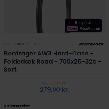
Varenummer:
B-599494
Bontrager AW3 Hard-Case -
Foldedæk Road - 700x25-32c -
Sort
Førpris 349,00 kr.
279,00
kr.
Dækstørrelse: