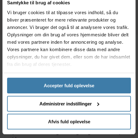
Samtykke til brug af cookies
+10 på lager
+10 på lager
Vi bruger cookies til at tilpasse vores indhold, så du
bliver præsenteret for mere relevante produkter og
annoncer. Vi bruger det også til at analysere vores trafik.
Oplysninger om din brug af vores hjemmeside bliver delt
med vores partnere inden for annoncering og analyse.
Vores partnere kan kombinere disse data med andre
Beskrivelse
Specifikationer
oplysninger, du har givet dem, eller som de har indsamlet
fra din brug af deres tjenester.
'AW3 Hard-Case' - Bontragers spritnye foldedæk til
landevejsryttere - er produceret i et særligt TR-
Accepter fuld oplevelse
Endure-gummimateriale, som sikrer dig en stabil
køreoplevelse og godt vejgreb, under langt de fleste
vejrforhold.
Administrer indstillinger
AW3 er et robust landevejsdæk - og så har det
samtidigt et af markedets bedste
Afvis fuld oplevelse
punkteringsbeskyttelser, som sikrer at du kan få flere
oplevelser i sadlen, og samtidig bruge mindre tid på