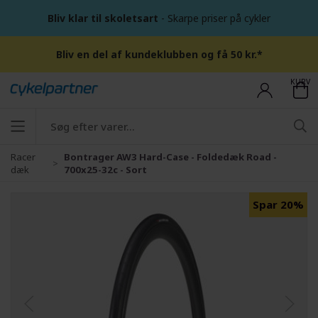
Bliv klar til skoletsart
- Skarpe priser på cykler
Bliv en del af kundeklubben og få 50 kr.*
KURV
Racer
Bontrager AW3 Hard-Case - Foldedæk Road -
dæk
700x25-32c - Sort
Spar 20%