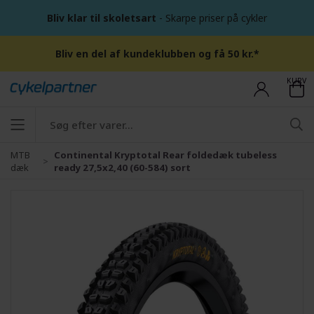
Bliv klar til skoletsart
- Skarpe priser på cykler
Bliv en del af kundeklubben og få 50 kr.*
KURV
MTB
Continental Kryptotal Rear foldedæk tubeless
dæk
ready 27,5x2,40 (60-584) sort