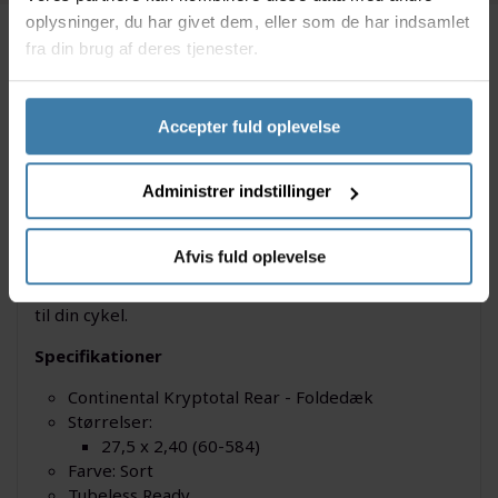
oplysninger, du har givet dem, eller som de har indsamlet
fra din brug af deres tjenester.
Beskrivelse
Specifikationer
Accepter fuld oplevelse
Continental Kryptotal Rear - Foldedæk er et pålideligt
og holdbart valg til din mountainbike. Dækket er
tubeless ready, egnet til trail/cross country og
Administrer indstillinger
elektriske mountainbikes op til 25km/t, har en
maksimalt dæktryk på 3,5 Bar og en TPI på 3/180
Afvis fuld oplevelse
TPI. Med en vægt på kun 1000 gram og en endurance
compound, er dette dæk den perfekte opgradering
til din cykel.
Specifikationer
Continental Kryptotal Rear - Foldedæk
Størrelser:
27,5 x 2,40 (60-584)
Farve: Sort
Tubeless Ready