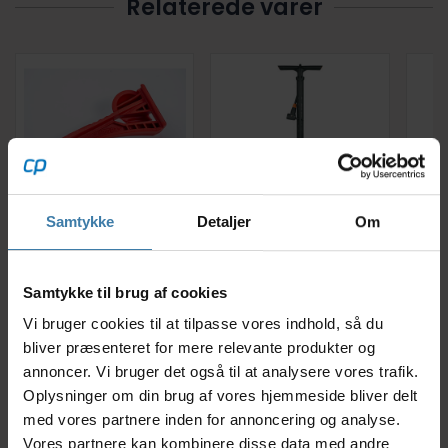
Relaterede varer
Tyre Glider -
Fodpumpe SKS Air-X-
We
Samtykke
Detaljer
Om
Dækværktøj - Hurtig
Press 8.0
Con
af- og påmontering af
cykeldæk
99,00
kr.
199,00
kr.
Samtykke til brug af cookies
Vi bruger cookies til at tilpasse vores indhold, så du
bliver præsenteret for mere relevante produkter og
+10 på lager
+10 på lager
annoncer. Vi bruger det også til at analysere vores trafik.
Oplysninger om din brug af vores hjemmeside bliver delt
med vores partnere inden for annoncering og analyse.
Vores partnere kan kombinere disse data med andre