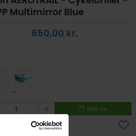
on AEROTRAIL - Cykelbriller -
P Multimirror Blue
650,00
kr.
Sølv
Køb nu
 lager
Levering: 1-2 dage