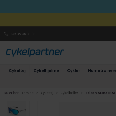
+45 39 40 31 31
Cykeltøj
Cykelhjelme
Cykler
Hometrainer
Du er her:
Forside
Cykeltøj
Cykelbriller
Scicon AEROTRAIL 