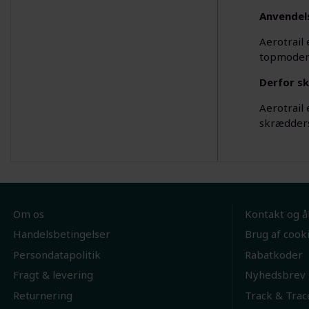
Anvendel
Aerotrail 
topmoderne
Derfor sk
Aerotrail 
skræddersy
Om os
Kontakt og å
Handelsbetingelser
Brug af cook
Persondatapolitik
Rabatkoder
Fragt & levering
Nyhedsbrev
Returnering
Track & Trac