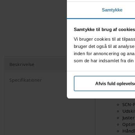
Samtykke
Samtykke til brug af cookie
Vi bruger cookies til at tilp
bruger det også til at analys
inden for annoncering og ana
som de har indsamlet fra din 
Beskrivelse
Scicon Aer
Inspireret
Specifikationer
linse give
Afvis fuld oplevels
Nyttige f
SCN-P
Udskif
Juste
Optim
Håndl