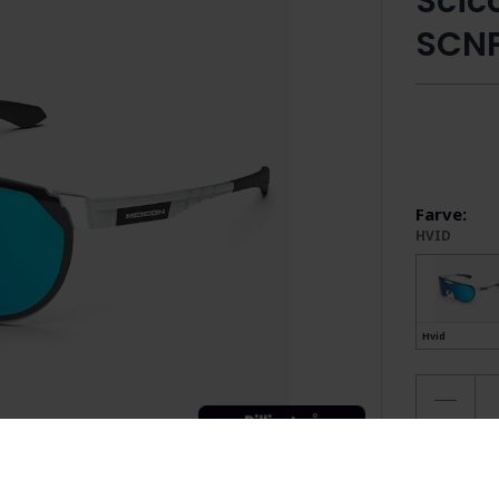
Scic
SCNP
Farve:
HVID
Hvid
4 på