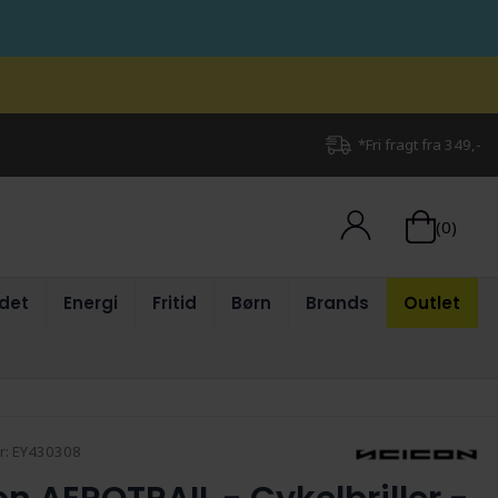
*Fri fragt fra 349,-
(0)
det
Energi
Fritid
Børn
Brands
Outlet
r:
EY430308