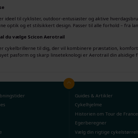
se
er ideel til cyklister, outdoor-entusiaster og aktive hverdagsb
 optik og et stilsikkert design. Passer til alle forhold – fra lan
al du vælge Scicon Aerotrail
er cykelbrillerne til dig, der vil kombinere præstation, komfor
et pasform og skarp linseteknologi er Aerotrail din alsidige fø
bningstider
Guides & Artikler
ies
Cykelhjelme
Historien om Tour de France
Egerberegner
e
Vælg din rigtige cykelstørrel