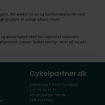
rugere, der ønsker en let og komfortabel brille med
ge grusture til solrige gåture i byen.
t og ansvarlighed. Med bio-inspireret materiale,
lgesvend – uanset hvilket eventyr, du er på vej ud i.
Cykelpartner.dk
Industrivej 5, 9575 Terndrup
+45 39 40 31 31
info@cykelpartner.dk
CVR 35252002
se