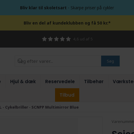
Bliv klar til skoletsart
- Skarpe priser på cykler
Bliv en del af kundeklubben og få 50 kr.*
4,6 ud af 5
Søg
e
Hjul & dæk
Reservedele
Tilbehør
Værkste
Tilbud
- Cykelbriller - SCNPP Multimirror Blue
Varenumme