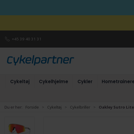
+45 39 40 31 31
Cykeltøj
Cykelhjelme
Cykler
Hometrainer
Du er her:
Forside
Cykeltøj
Cykelbriller
Oakley Sutro Lite