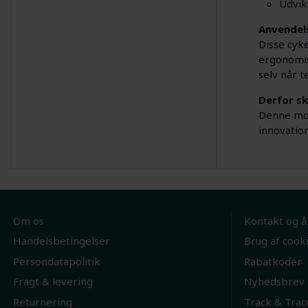
Udvik
Anvendel
Disse cyke
ergonomis
selv når t
Derfor sk
Denne mod
innovation
Om os
Kontakt og å
Handelsbetingelser
Brug af cook
Persondatapolitik
Rabatkoder
Fragt & levering
Nyhedsbrev
Returnering
Track & Trac