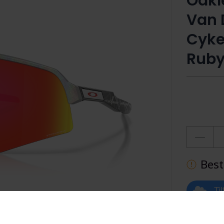
Oakl
Van 
Cyke
Rub
Best
Ti