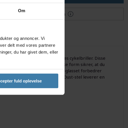
Om
Mere information
odukter og annoncer. Vi
iver delt med vores partnere
nger, du har givet dem, eller
eu Van Der Poel Signature Series cykelbriller. Disse
sfelt. Det lette stel og den ikoniske form sikrer, at du
ndevejen eller i byen. Prizm Ruby-glasset forbedrer
ysforhold, mens det sikre Space Dust-stel leverer en
cepter fuld oplevelse
med detaljerne.