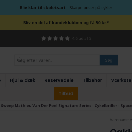
Bliv klar til skoletsart
- Skarpe priser på cykler
Bliv en del af kundeklubben og få 50 kr.*
4,6 ud af 5
Søg
e
Hjul & dæk
Reservedele
Tilbehør
Værkste
Tilbud
 Sweep Mathieu Van Der Poel Signature Series - Cykelbriller - Spa
Varenumme