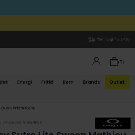
*Fri fragt fra 349,-
(0)
det
Energi
Fritid
Børn
Brands
Outlet
ce Dust/Prizm Ruby
r:
0OO9465-94654039