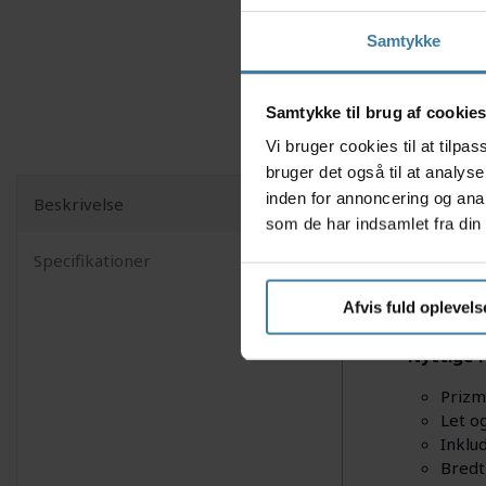
Samtykke
Samtykke til brug af cookie
Vi bruger cookies til at tilp
bruger det også til at analys
inden for annoncering og ana
Beskrivelse
Oplev sti
som de har indsamlet fra din 
solbriller
Specifikationer
både ser g
kontraster
Afvis fuld oplevels
iøjnefalde
Nyttige f
Prizm
Let o
Inklu
Bredt