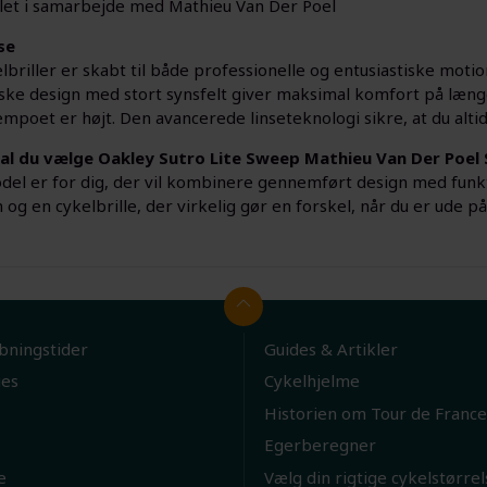
let i samarbejde med Mathieu Van Der Poel
se
lbriller er skabt til både professionelle og entusiastiske moti
ke design med stort synsfelt giver maksimal komfort på længe
empoet er højt. Den avancerede linseteknologi sikre, at du alti
al du vælge Oakley Sutro Lite Sweep Mathieu Van Der Poel 
el er for dig, der vil kombinere gennemført design med funkti
 og en cykelbrille, der virkelig gør en forskel, når du er ude på
bningstider
Guides & Artikler
ies
Cykelhjelme
Historien om Tour de France
Egerberegner
e
Vælg din rigtige cykelstørrel