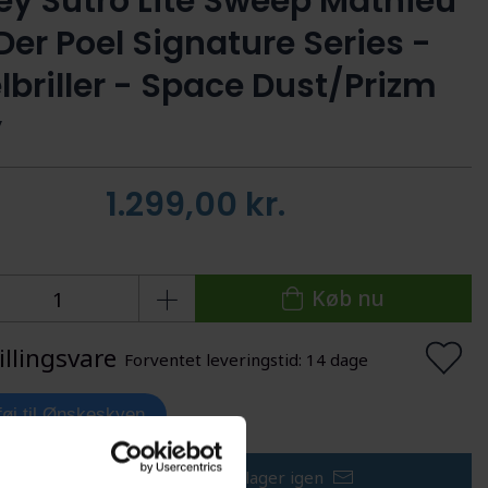
ey Sutro Lite Sweep Mathieu
Der Poel Signature Series -
lbriller - Space Dust/Prizm
y
1.299,00
kr.
Køb nu
illingsvare
Forventet leveringstid: 14 dage
lføj til Ønskeskyen
Få besked når varen er på lager igen