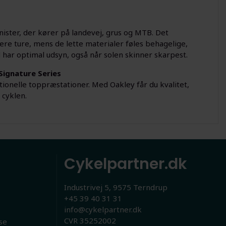
onister, der kører på landevej, grus og MTB. Det
re ture, mens de lette materialer føles behagelige,
d har optimal udsyn, også når solen skinner skarpest.
Signature Series
onelle toppræstationer. Med Oakley får du kvalitet,
 cyklen.
Cykelpartner.dk
Industrivej 5, 9575 Terndrup
+45 39 40 31 31
info@cykelpartner.dk
CVR 35252002
se