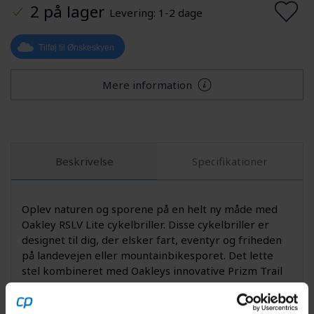
2 på lager
Levering: 1-2 dage
Tilføj til Ønskeskyen
Mere information
Beskrivelse
Specifikationer
Oplev naturen og sporene på en helt ny måde med
Oakley RSLV Lite cykelbriller. Disse cykelbriller er
designet til dig, der elsker fart, eventyr og friheden
på landevejen eller mountainbikesporet. Det lette
stel kombineret med Oakleys innovative Prizm Trail
Torch-linse giver dig en skarp og farverig oplevelse,
der fremhæver detaljer og kontraster i varierende