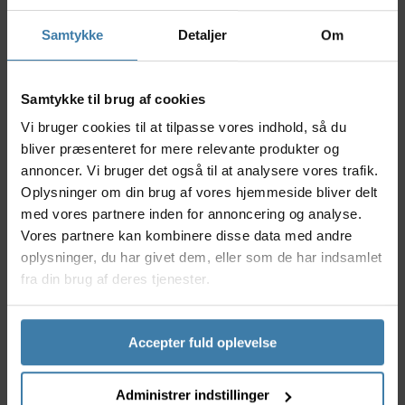
terræn. Uanset om du suser gennem skovstier eller
udforsker nye veje, får du optimal komfort og et
Samtykke
Detaljer
Om
moderne, stilrent udtryk.
Nyttige facts
Samtykke til brug af cookies
Prizm Trail Torch-linse optimerer kontrast og
Vi bruger cookies til at tilpasse vores indhold, så du
synlighed i varieret terræn
bliver præsenteret for mere relevante produkter og
Letvægtsstel giver komfort selv på længere ture
Designet til maksimal luftgennemstrømning og
annoncer. Vi bruger det også til at analysere vores trafik.
mindre dug
Oplysninger om din brug af vores hjemmeside bliver delt
Slidstærke materialer tilpasset cykling og
med vores partnere inden for annoncering og analyse.
udendørs eventyr
Vores partnere kan kombinere disse data med andre
100% UV-beskyttelse beskytter dine øjne mod
oplysninger, du har givet dem, eller som de har indsamlet
solens stråler
fra din brug af deres tjenester.
Anvendelse
Oakley RSLV Lite cykelbriller henvender sig til både
passionerede mountainbike- og landevejscyklister,
Accepter fuld oplevelse
der ønsker klare synsforhold og komfort under alle
slags vejrforhold. Prizm-linsen fremhæver
Administrer indstillinger
forhindringer og spor, hvilket gør brillen ideel til