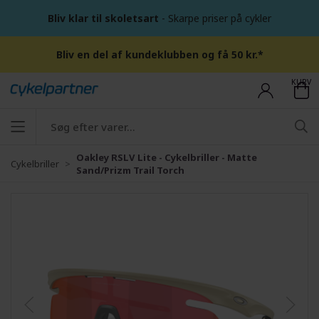
Bliv klar til skoletsart
- Skarpe priser på cykler
Bliv en del af kundeklubben og få 50 kr.*
KURV
Oakley RSLV Lite - Cykelbriller - Matte
Cykelbriller
Sand/Prizm Trail Torch