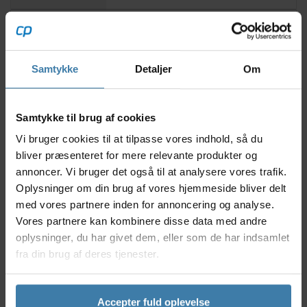
Oakley BiSphaera cykelbriller er designet til at løfte
din præstation, uanset hvilken sportsgren du dyrker.
Med et moderne to-linse design og en letvægts O
Samtykke
Detaljer
Om
Matter ramme får du både stil og funktion i én samlet
løsning. Unobtainium næsepuder og ørestykker giver
et fast og sikkert greb – også når du sveder. Den
Samtykke til brug af cookies
avancerede Prizm Lens Technology fremhæver
Vi bruger cookies til at tilpasse vores indhold, så du
farver og kontraster, så du kan se skarpere og
bliver præsenteret for mere relevante produkter og
reagere hurtigere i alle omgivelser.
annoncer. Vi bruger det også til at analysere vores trafik.
Nyttige facts
Oplysninger om din brug af vores hjemmeside bliver delt
med vores partnere inden for annoncering og analyse.
To-linse design for optimal komfort og synsfelt
Vores partnere kan kombinere disse data med andre
Let og holdbar O Matter ramme
oplysninger, du har givet dem, eller som de har indsamlet
Unobtainium næsepuder og ørestykker for
sikkert greb
fra din brug af deres tjenester.
Prizm Lens Technology optimerer farver og
kontrast
Ideel til brug i solrigt vejr
Accepter fuld oplevelse