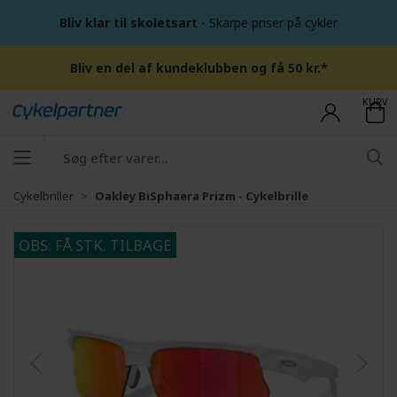
Bliv klar til skoletsart
- Skarpe priser på cykler
Bliv en del af kundeklubben og få 50 kr.*
KURV
Cykelbriller
Oakley BiSphaera Prizm - Cykelbrille
OBS: FÅ STK. TILBAGE