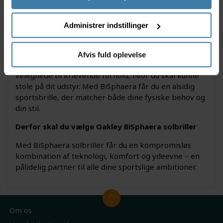
Anvendelse
Administrer indstillinger
BiSphaera solbrillerne er ideelle til dig, der dyrker
multisport, cykling, løb eller outdoor-aktiviteter og
har brug for både præcision og komfort. Det stabile
Afvis fuld oplevelse
greb og den avancerede linseteknologi gør dem
velegnede til krævende forhold, hvor du skal kunne
stole på dit udstyr. Med BiSphaera får du en alsidig
sportsbrille, der matcher både dine fysiske behov og
din stil.
Derfor skal du vælge Oakley BiSphaera solbriller
Med BiSphaera solbriller får du en kompromisløs
kombination af teknologi, komfort og ydeevne – en
pålidelig partner til alle dine sportslige ambitioner.
Om os