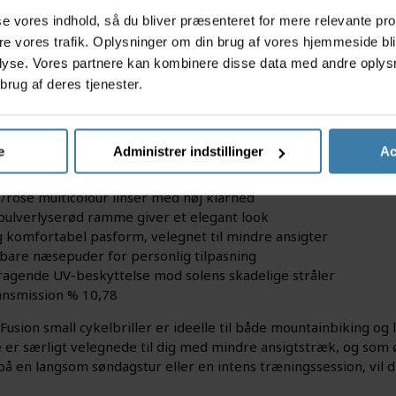
asse vores indhold, så du bliver præsenteret for mere relevante pr
ere vores trafik. Oplysninger om din brug af vores hjemmeside bl
lyse. Vores partnere kan kombinere disse data med andre oplysni
brug af deres tjenester.
n small cykelbrillerne er det ideelle valg for dig, der søger sti
itet, sørger de for at beskytte dine øjne under både cykelture
r linser giver optimal klarhed og kontrast, mens den matte pul
e
Administrer indstillinger
Ac
tioner:
/rose multicolour linser med høj klarhed
pulverlyserød ramme giver et elegant look
g komfortabel pasform, velegnet til mindre ansigter
rbare næsepuder for personlig tilpasning
agende UV-beskyttelse mod solens skadelige stråler
ransmission % 10,78
 Fusion small cykelbriller er ideelle til både mountainbiking og
e er særligt velegnede til dig med mindre ansigtstræk, og so
å en langsom søndagstur eller en intens træningssession, vil d