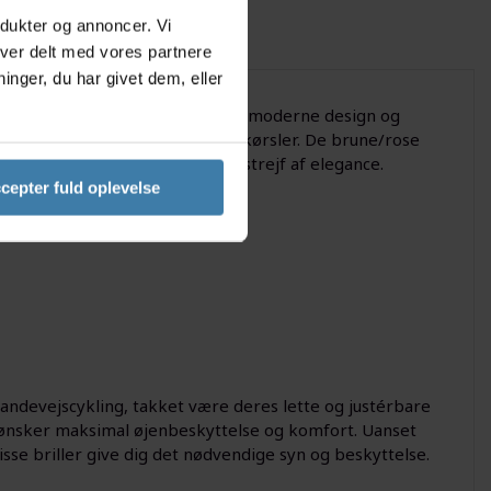
odukter og annoncer. Vi
iver delt med vores partnere
nger, du har givet dem, eller
l og funktionalitet i ét. Med deres moderne design og
 i bjergene og hurtige landevejskørsler. De brune/rose
verlyserøde ramme tilfører et strejf af elegance.
cepter fuld oplevelse
 landevejscykling, takket være deres lette og justérbare
m ønsker maksimal øjenbeskyttelse og komfort. Uanset
isse briller give dig det nødvendige syn og beskyttelse.