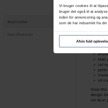
Vi bruger cookies til at tilp
bruger det også til at analys
inden for annoncering og ana
Beskrivelse
som de har indsamlet fra din 
Bliz Fusio
funktional
Specifikationer
multicolou
Afvis fuld oplevels
Specifika
Brune
Matt 
Let o
Justé
Fremr
Vlt t
Disse Bliz
design. D
om du er p