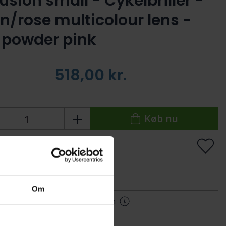
Fusion small - Cykelbriller -
n/rose multicolour lens -
 powder pink
518,00
kr.
Køb nu
 lager
Levering: 1-2 dage
lføj til Ønskeskyen
Om
Mere information