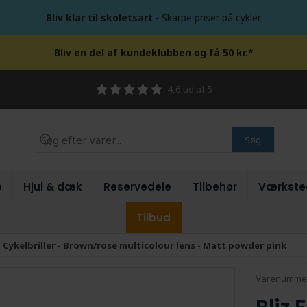
Bliv klar til skoletsart
- Skarpe priser på cykler
Bliv en del af kundeklubben og få 50 kr.*
4,6 ud af 5
Søg
e
Hjul & dæk
Reservedele
Tilbehør
Værkste
Tilbud
 - Cykelbriller - Brown/rose multicolour lens - Matt powder pink
Varenumme