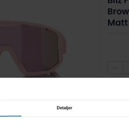
Bliz 
Brow
Matt
1 på
Ti
Detaljer
s