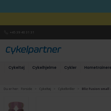
+45 39 40 31 31
Cykeltøj
Cykelhjelme
Cykler
Hometrainer
Du er her:
Forside
Cykeltøj
Cykelbriller
Bliz Fusion small