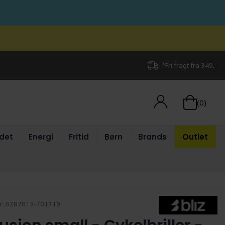
*Fri fragt fra 349,-
(0)
det
Energi
Fritid
Børn
Brands
Outlet
r:
0ZB7013-701319