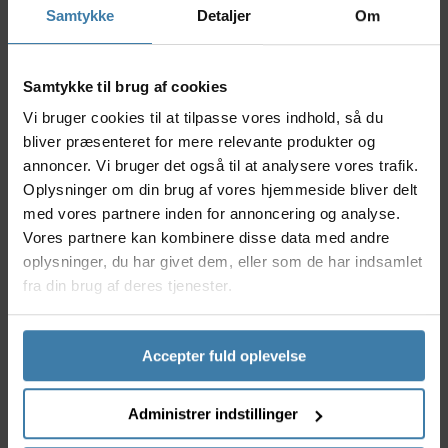
Samtykke
Detaljer
Om
Nyttige facts
Blokerer skadelige UV-stråler og reducerer
genskin
Samtykke til brug af cookies
Let, robust stel giver en sikker og behagelig
Vi bruger cookies til at tilpasse vores indhold, så du
pasform
Justerbare næsepuder og stænger for personlig
bliver præsenteret for mere relevante produkter og
komfort
annoncer. Vi bruger det også til at analysere vores trafik.
Designet til høj ydeevne undervejs på både
Oplysninger om din brug af vores hjemmeside bliver delt
landevej og mountainbike
med vores partnere inden for annoncering og analyse.
Velegnet til brug året rundt under forskellige
Vores partnere kan kombinere disse data med andre
lysforhold
oplysninger, du har givet dem, eller som de har indsamlet
fra din brug af deres tjenester.
Anvendelse
Bliz Breeze cykelbriller er skabt til både motions- og
elitecyklister, der prioriterer øjenbeskyttelse og et
skarpt syn. De er ideelle til både landevejscykling,
Accepter fuld oplevelse
mountainbike og andre udendørs aktiviteter, hvor
klare linser og lette materialer betyder noget for
Administrer indstillinger
komforten. Det justerbare design gør dem velegnede
til de fleste ansigtsformer, hvilket sikrer en personlig