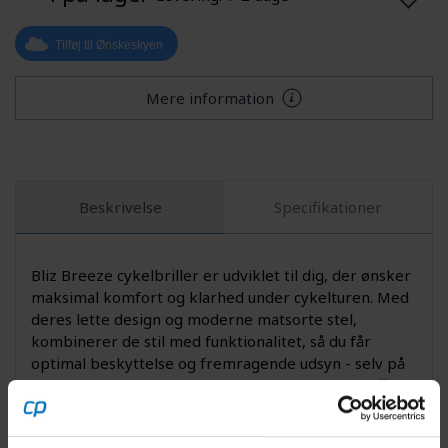
Tilføj til Ønskeskyen
Mere information
Beskrivelse
Specifikationer
Bliz Breeze cykelbriller er udviklet til dig, der ønsker
maksimal komfort og klarhed under cykelturen. Med
deres lette design og moderne matsorte stel,
kombinerer de stil med funktionalitet, så du får
optimal beskyttelse og fremragende udsyn - selv på
lange og krævende ture. Glassene med smoke-effekt
reducerer genskin og beskytter dine øjne effektivt
mod solens stråler.