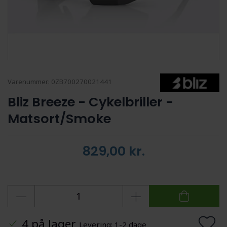
Varenummer:
0ZB700270021441
Bliz Breeze - Cykelbriller -
Matsort/Smoke
829,00
kr.
4 på lager
Levering: 1-2 dage