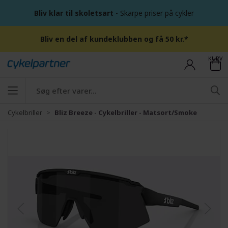
Bliv klar til skoletsart
- Skarpe priser på cykler
Bliv en del af kundeklubben og få 50 kr.*
KURV
Cykelbriller
Bliz Breeze - Cykelbriller - Matsort/Smoke