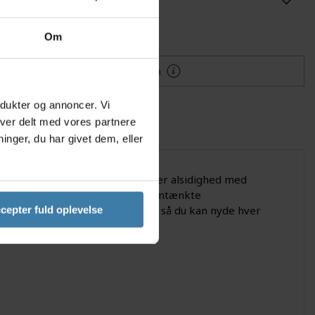
lføj til Ønskeskyen
Om
Mere information
odukter og annoncer. Vi
iver delt med vores partnere
nger, du har givet dem, eller
æk. Dette gravel-dæk kombinerer alsidighed med
vne stier eller asfalt. Den gennemtænkte
v rullemodstand og lang levetid, så du kan nyde hver
cepter fuld oplevelse