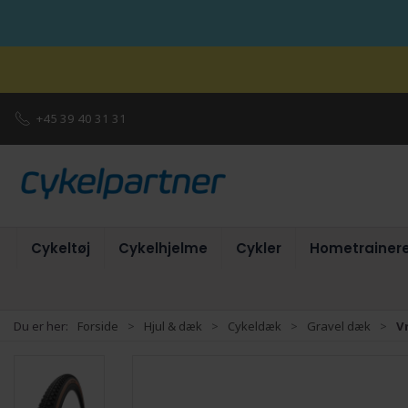
+45 39 40 31 31
Cykeltøj
Cykelhjelme
Cykler
Hometrainer
Du er her:
Forside
Hjul & dæk
Cykeldæk
Gravel dæk
V