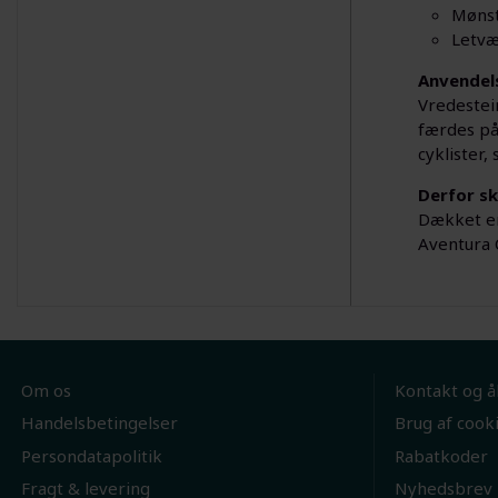
Mønst
Letvæ
Anvendel
Vredestein
færdes på
cyklister
Derfor sk
Dækket er
Aventura C
Om os
Kontakt og å
Handelsbetingelser
Brug af cook
Persondatapolitik
Rabatkoder
Fragt & levering
Nyhedsbrev