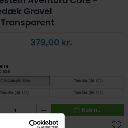
estein Aventura Core -
edæk Gravel
/Transparent
379,00
kr.
else:
0-584)
27.5x2.00 (50-584)
700x38c (40-622)
700x45c (45-622)
700x50c (50-622)
Køb nu
å lager
Levering: 1-2 dage