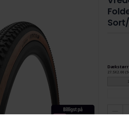
Vred
Fold
Sort
Dækstørr
27.5X2.00 (5
10 p