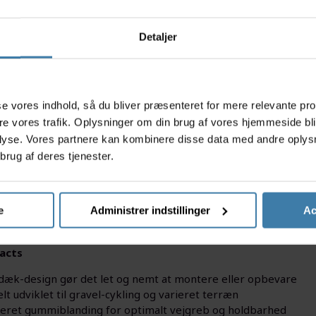
Ti
Detaljer
s
asse vores indhold, så du bliver præsenteret for mere relevante pr
ere vores trafik. Oplysninger om din brug af vores hjemmeside bl
lyse. Vores partnere kan kombinere disse data med andre oplysni
brug af deres tjenester.
 eventyr på grusvejene med Vredestein Aventura Core folded
e materialer for optimal ydeevne - uanset om du cykler på ujæ
ruktion og det slidstærke design sikrer et pålideligt greb, la
e
Administrer indstillinger
Ac
, uanset vejens beskaffenhed.
acts
dæk-design gør det let og nemt at montere eller opbevare
lt udviklet til gravel-cykling og varieret terræn
eret gummiblanding for optimalt vejgreb og holdbarhed