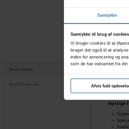
Samtykke
Samtykke til brug af cookie
Vi bruger cookies til at tilp
bruger det også til at analys
inden for annoncering og ana
som de har indsamlet fra din 
Beskrivelse
Oplev nye
innovativ
Specifikationer
gummikonst
Afvis fuld oplevels
kilometer
Nyttige f
Folde
Specie
Avanc