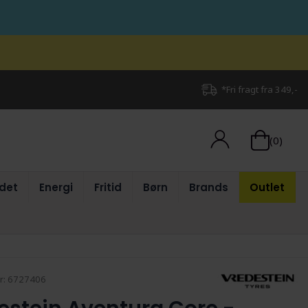
*Fri fragt fra 349,-
(0)
det
Energi
Fritid
Børn
Brands
Outlet
r:
6727406