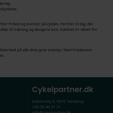
derlag
skyttelse
ter frihed og eventyr på cyklen. Perfekt til dig, der
både til træning og længere ture. Dækket er ideelt for
sikkerhed på alle dine grus-eventyr. Med Vredestein
es.
Cykelpartner.dk
Industrivej 5, 9575 Terndrup
+45 39 40 31 31
info@cykelpartner.dk