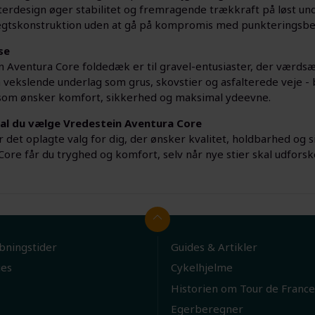
erdesign øger stabilitet og fremragende trækkraft på løst un
gtskonstruktion uden at gå på kompromis med punkteringsbe
se
 Aventura Core foldedæk er til gravel-entusiaster, der værdsæt
 vekslende underlag som grus, skovstier og asfalterede veje - 
, som ønsker komfort, sikkerhed og maksimal ydeevne.
al du vælge Vredestein Aventura Core
 det oplagte valg for dig, der ønsker kvalitet, holdbarhed og 
ore får du tryghed og komfort, selv når nye stier skal udforsk
bningstider
Guides & Artikler
ies
Cykelhjelme
Historien om Tour de France
Egerberegner