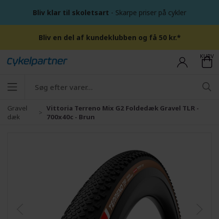
Bliv klar til skoletsart
- Skarpe priser på cykler
Bliv en del af kundeklubben og få 50 kr.*
KURV
Gravel
Vittoria Terreno Mix G2 Foldedæk Gravel TLR -
dæk
700x40c - Brun