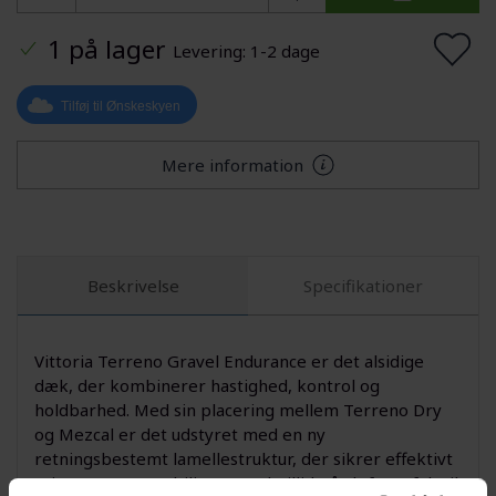
1 på lager
Levering: 1-2 dage
Tilføj til Ønskeskyen
Mere information
Beskrivelse
Specifikationer
Vittoria Terreno Gravel Endurance er det alsidige
dæk, der kombinerer hastighed, kontrol og
holdbarhed. Med sin placering mellem Terreno Dry
og Mezcal er det udstyret med en ny
retningsbestemt lamellestruktur, der sikrer effektivt
svingmønster, stabilitet og selvtillid på alt fra asfalt til