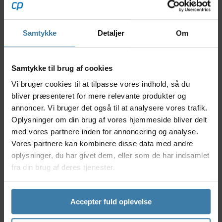
grus. Endurance-konstruktionen med forstærket
nylonsidevægbeskyttelse giver ekstra
punkteringsmodstand og høj holdbarhed, mens
Samtykke
Detaljer
Om
Graphene-baseret Endurance Formula leverer
fremragende ydeevne under alle vejrforhold.
Nyttige facts
Samtykke til brug af cookies
Vi bruger cookies til at tilpasse vores indhold, så du
Ny retningsbestemt lamellestruktur for optimal
kontrol.
bliver præsenteret for mere relevante produkter og
Forstærket nylonsidevægbeskyttelse mod
annoncer. Vi bruger det også til at analysere vores trafik.
punkteringer.
Oplysninger om din brug af vores hjemmeside bliver delt
Endurance Formula med Graphene for
med vores partnere inden for annoncering og analyse.
holdbarhed og stabilitet.
Vores partnere kan kombinere disse data med andre
Anti-punkteringsbælte og
oplysninger, du har givet dem, eller som de har indsamlet
sidevægsstabilitetsindsats.
fra din brug af deres tjenester.
Hookless kompatibelt design.
Anvendelse
Accepter fuld oplevelse
Terreno T50 Mixed er ideelt til gravelryttere, der vil
have ét dæk til både asfalt, hårdtpakkede grusveje og