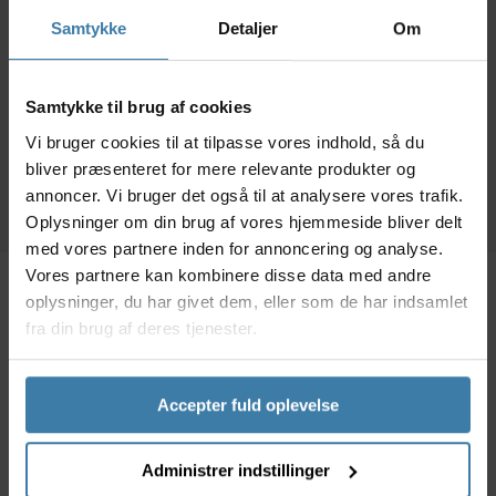
forhold - 120 ml
x120ml
Hå
Samtykke
Detaljer
Om
93,00
kr.
159,00
kr.
Samtykke til brug af cookies
Forventet leveringstid:
9 på lager
Vi bruger cookies til at tilpasse vores indhold, så du
10 dage
bliver præsenteret for mere relevante produkter og
annoncer. Vi bruger det også til at analysere vores trafik.
Oplysninger om din brug af vores hjemmeside bliver delt
med vores partnere inden for annoncering og analyse.
Vores partnere kan kombinere disse data med andre
oplysninger, du har givet dem, eller som de har indsamlet
Beskrivelse
Specifikationer
Dokumenter
fra din brug af deres tjenester.
Her får du 1 stk. samleunit til hydraulisk
Accepter fuld oplevelse
bremseslange inkl. skrue og endestift. Modellen
hedder Shimano Alvio og er af typen M4050.
Administrer indstillinger
Specifikationer