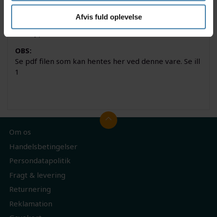
1 stk samleunit til hydraulisk bremseslange
Afvis fuld oplevelse
Model: Shimano Alivio
Type: M4050
OBS:
Se pdf filen som kan hentes her ved denne vare. Se ill
1
Om os
Handelsbetingelser
Persondatapolitik
Fragt & levering
Returnering
Reklamation