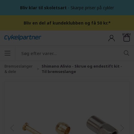
Bliv klar til skoletsart
- Skarpe priser på cykler
Bliv en del af kundeklubben og få 50 kr.*
KURV
Bremseslanger
Shimano Alivio - Skrue og endestift kit -
& dele
Til bremseslange