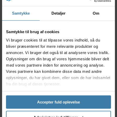
teknologi fra Sram får du en bremsekaliber, der
leverer effektiv ydeevne under selv de mest
krævende forhold på sporet.
Samtykke
Detaljer
Om
Nyttige facts
Samtykke til brug af cookies
Designet til krævende mountainbike-brug og
tekniske spor
Vi bruger cookies til at tilpasse vores indhold, så du
Robust, højtydende kaliber fra SRAM, kendt for
bliver præsenteret for mere relevante produkter og
kvalitet og holdbarhed
annoncer. Vi bruger det også til at analysere vores trafik.
Giver stærk og jævn bremsekraft i alle
Oplysninger om din brug af vores hjemmeside bliver delt
vejrforhold
med vores partnere inden for annoncering og analyse.
Let vægt, der bidrager til bedre håndtering og
Vores partnere kan kombinere disse data med andre
kontrol
oplysninger, du har givet dem, eller som de har indsamlet
Nem installation og vedligeholdelse
fra din brug af deres tjenester.
Anvendelse
Sram Maven Base bremsekaliber er perfekt til
mountainbikere, der søger pålidelighed og
Accepter fuld oplevelse
performance på sporet. Uanset om du kører på
stejle, mudrede nedkørsler, tekniske singletracks