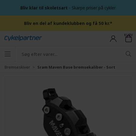
Bliv klar til skoletsart
- Skarpe priser på cykler
Bliv en del af kundeklubben og få 50 kr.*
KURV
Bremseskiver
Sram Maven Base bremsekaliber - Sort