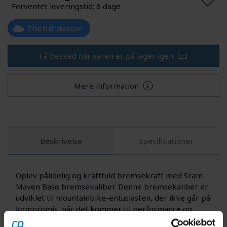
Forventet leveringstid: 8 dage
Tilføj til Ønskeskyen
Få besked når varen er på lager igen
Mere information
Beskrivelse
Specifikationer
Oplev pålidelig og kraftfuld bremsekraft med Sram
Maven Base bremsekaliber. Denne bremsekaliber er
udviklet til mountainbike-entusiasten, der ikke går på
kompromis, når det kommer til performance og
sikkerhed. Med en robust konstruktion og avanceret