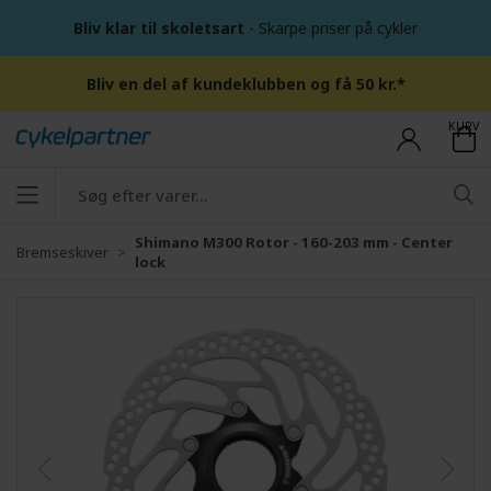
Bliv klar til skoletsart
- Skarpe priser på cykler
Bliv en del af kundeklubben og få 50 kr.*
KURV
Shimano M300 Rotor - 160-203 mm - Center
Bremseskiver
lock