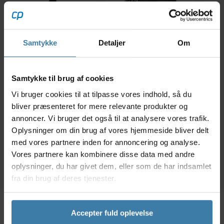
Samtykke
Detaljer
Om
Muc-Off Wet lube -
Olie Finish Line Value
Muc
Kædeolie til våde
Pack Premium 3
San
Samtykke til brug af cookies
forhold - 120 ml
x120ml
Hå
Vi bruger cookies til at tilpasse vores indhold, så du
93,00
kr.
159,00
kr.
bliver præsenteret for mere relevante produkter og
annoncer. Vi bruger det også til at analysere vores trafik.
Oplysninger om din brug af vores hjemmeside bliver delt
Forventet leveringstid:
9 på lager
med vores partnere inden for annoncering og analyse.
10 dage
Vores partnere kan kombinere disse data med andre
oplysninger, du har givet dem, eller som de har indsamlet
fra din brug af deres tjenester.
Accepter fuld oplevelse
Beskrivelse
Specifikationer
Dokumenter