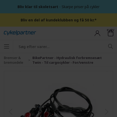
Bliv klar til skoletsart
- Skarpe priser på cykler
Bliv en del af kundeklubben og få 50 kr.*
KURV
Bremser &
BikePartner - Hydraulisk forbremsesæt
bremsedele
Twin - Til cargocykler - For/venstre