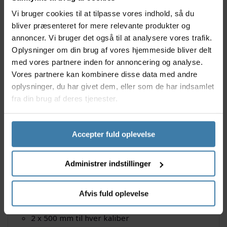
bremsen præcis efter dine præferencer.
Vi bruger cookies til at tilpasse vores indhold, så du
Bremsesættet er nem at installere, da det er muligt
bliver præsenteret for mere relevante produkter og
at montere uden at fjerne greb og styrbånd.
annoncer. Vi bruger det også til at analysere vores trafik.
Oplysninger om din brug af vores hjemmeside bliver delt
Specifikationer
med vores partnere inden for annoncering og analyse.
BikePartner Hydraulisk Twin forbremsesæt
Vores partnere kan kombinere disse data med andre
Hydraulisk bremsesæt til cargocykler
oplysninger, du har givet dem, eller som de har indsamlet
venstregreb
fra din brug af deres tjenester.
Dobblet kalibre
2-finger greb
Reach justering
Accepter fuld oplevelse
Monteres uden at fjerne greb og styrbånd
2 x PostMount 160 mm inkl. bolte
4 x bremseklodser med 5 mm belægning
Administrer indstillinger
250 cm ledning til sensorstyring
2 x 160 mm bremseskiver
Afvis fuld oplevelse
12 stk. skivebolte
1250 mm bremseslange fra greb til T-stykke
2 x 500 mm til hver kaliber