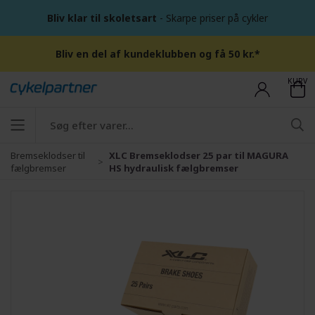
Bliv klar til skoletsart
- Skarpe priser på cykler
Bliv en del af kundeklubben og få 50 kr.*
KURV
Bremseklodser til
XLC Bremseklodser 25 par til MAGURA
fælgbremser
HS hydraulisk fælgbremser