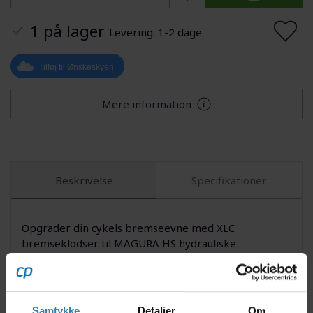
1 på lager
Levering: 1-2 dage
Tilføj til Ønskeskyen
Mere information
Beskrivelse
Specifikationer
Opgrader din cykels bremseevne med XLC
bremseklodser til MAGURA HS hydrauliske
fælgbremser. Disse bremseklodser er udviklet med
fokus på pålidelighed og lang levetid - perfekt til dig,
der ønsker både sikkerhed og komfort på cykelturen.
Materialets kvalitet sikrer en blød og stabil
Samtykke
Detaljer
Om