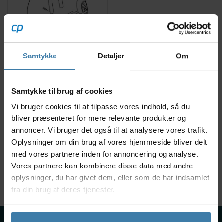
Samtykke
Detaljer
Om
Pedal til Winther
trehjulet ladcykel
Samtykke til brug af cookies
49,00
kr.
Vi bruger cookies til at tilpasse vores indhold, så du
bliver præsenteret for mere relevante produkter og
annoncer. Vi bruger det også til at analysere vores trafik.
4 på lager
Oplysninger om din brug af vores hjemmeside bliver delt
med vores partnere inden for annoncering og analyse.
Vores partnere kan kombinere disse data med andre
Viser 1 til 3 af 3
40
oplysninger, du har givet dem, eller som de har indsamlet
fra din brug af deres tjenester.
Om os