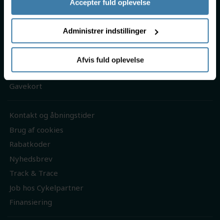
Accepter fuld oplevelse
Handelsbetingelser
Persondatapolitik
Administrer indstillinger
Fragt & levering
Returnering
Afvis fuld oplevelse
Reklamation
Gavekort
Kontakt og åbningstider
Brug af cookies
Rabatkoder
Nyhedsbrev
Track & Trace
Job hos Cykelpartner
Finansiering