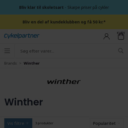
Bliv klar til skoletsart
- Skarpe priser på cykler
Bliv en del af kundeklubben og få 50 kr.*
KURV
Brands
Winther
Winther
Vis filtre
Popularitet
3 produkter