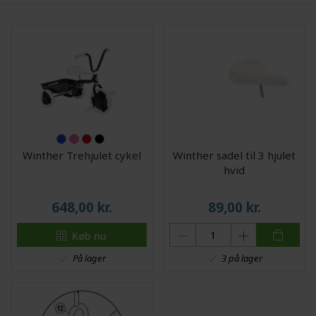
Winther Trehjulet cykel
Winther sadel til 3 hjulet
hvid
648,00
kr.
89,00
kr.
Køb nu
På lager
3 på lager