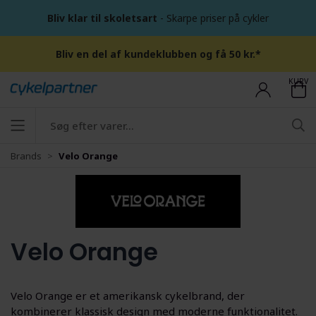
Bliv klar til skoletsart
- Skarpe priser på cykler
Bliv en del af kundeklubben og få 50 kr.*
KURV
Brands
Velo Orange
Velo Orange
Velo Orange er et amerikansk cykelbrand, der
kombinerer klassisk design med moderne funktionalitet.