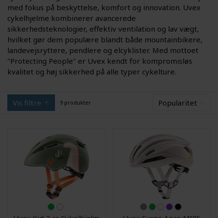
med fokus på beskyttelse, komfort og innovation. Uvex
cykelhjelme kombinerer avancerede
sikkerhedsteknologier, effektiv ventilation og lav vægt,
hvilket gør dem populære blandt både mountainbikere,
landevejsryttere, pendlere og elcyklister. Med mottoet
"Protecting People" er Uvex kendt for kompromisløs
kvalitet og høj sikkerhed på alle typer cykelture.
Vis filtre
Popularitet
9 produkter
Uvex Kid 2 cc Cykelhjelm
Uvex Surge Aero MIPS