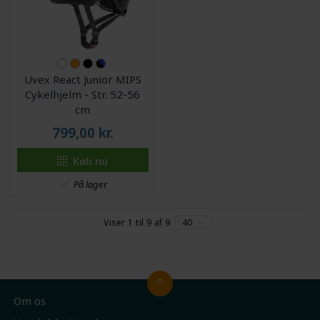
Uvex React Junior MIPS
Cykelhjelm - Str. 52-56
cm
799,00
kr.
Køb nu
På lager
Viser 1 til 9 af 9
40
Om os