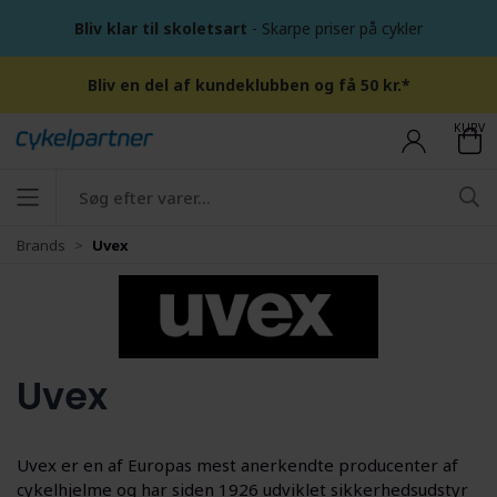
Bliv klar til skoletsart
- Skarpe priser på cykler
Bliv en del af kundeklubben og få 50 kr.*
KURV
Brands
Uvex
Uvex
Uvex er en af Europas mest anerkendte producenter af
cykelhjelme og har siden 1926 udviklet sikkerhedsudstyr