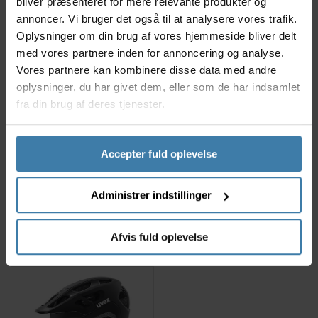
bliver præsenteret for mere relevante produkter og
annoncer. Vi bruger det også til at analysere vores trafik.
Oplysninger om din brug af vores hjemmeside bliver delt
med vores partnere inden for annoncering og analyse.
Vores partnere kan kombinere disse data med andre
oplysninger, du har givet dem, eller som de har indsamlet
fra din brug af deres tjenester.
Uvex React MIPS
Uvex Oyo Style
Cykelhjelm
Cykelhjelm Kids
Accepter fuld oplevelse
762,00
kr.
407,00
kr.
Administrer indstillinger
Køb nu
Køb nu
Afvis fuld oplevelse
Delvis på lager
På lager