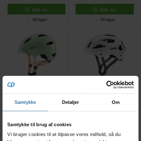
Køb nu
Køb nu
På lager
På lager
Uvex Oyo Cykelhjelm
Uvex City Stride MIPS
Kids
Cykelhjelm
Samtykke
Detaljer
Om
388,00
kr.
899,00
kr.
Køb nu
Køb nu
Samtykke til brug af cookies
Delvis på lager
Delvis på lager
Vi bruger cookies til at tilpasse vores indhold, så du