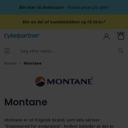
Bliv klar til skoletsart
- Skarpe priser på cykler
Bliv en del af kundeklubben og få 50 kr.*
KURV
Brands
Montane
Montane
Montane er et Engelsk brand, som selv skriver
"Engineered for endurance", hvilket betyder at det er