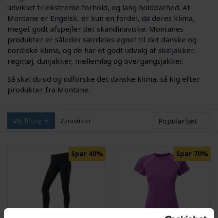
udviklet til ekstreme forhold, og lang holdbarhed. At
Montane er Engelsk, er kun en fordel, da deres klima,
meget godt afspejler det skandinaviske. Montanes
produkter er således særdeles egnet til det danske og
nordiske klima, og de har et godt udvalg af skaljakker,
regntøj, dunjakker, mellemlag og overgangsjakker.
Så skal du ud og udforske det danske klima, så kig efter
produkter fra Montane.
Vis filtre
Popularitet
2 produkter
Spar 40%
Spar 70%