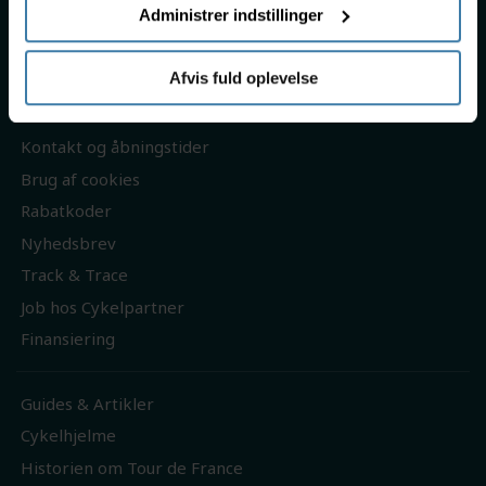
Administrer indstillinger
Returnering
Reklamation
Afvis fuld oplevelse
Gavekort
Kontakt og åbningstider
Brug af cookies
Rabatkoder
Nyhedsbrev
Track & Trace
Job hos Cykelpartner
Finansiering
Guides & Artikler
Cykelhjelme
Historien om Tour de France