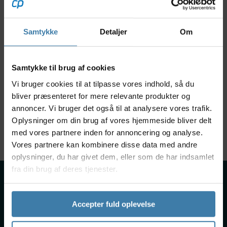
Montane Womens Trail
Montane Womens Sonic
Series Long Tights -
T-Shirt - Vandre-T-Shirt
Samtykke
Detaljer
Om
Løbetights - Dame - Sort
Dame
300,00
kr.
105,00
kr.
500,00 kr.
349,00 kr.
Samtykke til brug af cookies
Køb nu
Køb nu
Vi bruger cookies til at tilpasse vores indhold, så du
På lager
På lager
bliver præsenteret for mere relevante produkter og
annoncer. Vi bruger det også til at analysere vores trafik.
Oplysninger om din brug af vores hjemmeside bliver delt
Viser 1 til 2 af 2
40
med vores partnere inden for annoncering og analyse.
Vores partnere kan kombinere disse data med andre
oplysninger, du har givet dem, eller som de har indsamlet
fra din brug af deres tjenester.
Om os
Handelsbetingelser
Accepter fuld oplevelse
Persondatapolitik
Fragt & levering