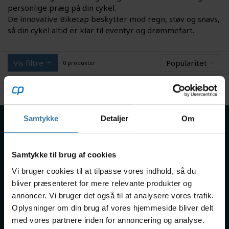
personlige præg på din cykel.
De innovative Bikecap beskytter mod regn, støv og snavs,
så din cykel altid er klar til eventyr og drømmefart.
Vis filtre
Popularitet
0 produkter
Samtykke
Detaljer
Om
Om os
Handelsbetingelser
Persondatapolitik
Samtykke til brug af cookies
Fragt & levering
Vi bruger cookies til at tilpasse vores indhold, så du
Returnering
bliver præsenteret for mere relevante produkter og
Reklamation
annoncer. Vi bruger det også til at analysere vores trafik.
Oplysninger om din brug af vores hjemmeside bliver delt
Gavekort
med vores partnere inden for annoncering og analyse.