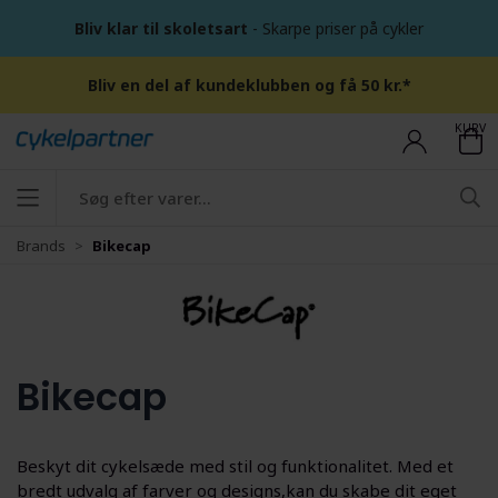
Bliv klar til skoletsart
- Skarpe priser på cykler
Bliv en del af kundeklubben og få 50 kr.*
KURV
Brands
Bikecap
Bikecap
Beskyt dit cykelsæde med stil og funktionalitet. Med et
bredt udvalg af farver og designs,kan du skabe dit eget