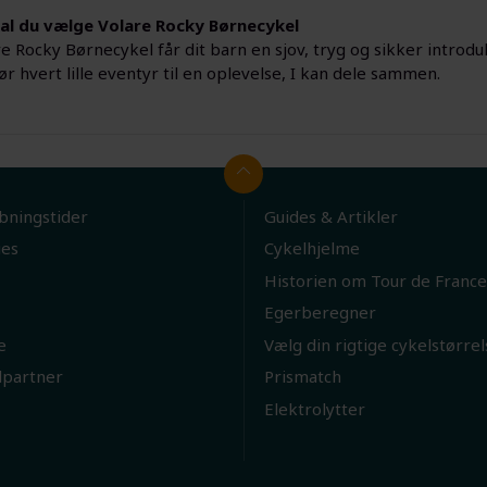
al du vælge Volare Rocky Børnecykel
 Rocky Børnecykel får dit barn en sjov, tryg og sikker introdukti
gør hvert lille eventyr til en oplevelse, I kan dele sammen.
bningstider
Guides & Artikler
ies
Cykelhjelme
Historien om Tour de France
Egerberegner
e
Vælg din rigtige cykelstørrel
lpartner
Prismatch
Elektrolytter