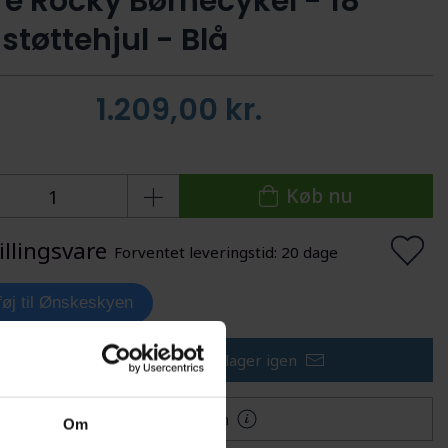
re Rocky Børnecykel - 18"
støttehjul - Blå
1.209,00
kr.
Køb nu
illingsvare
Forventet leveringstid: 20 dage
lføj til Ønskeskyen
Få besked når varen er på lager igen
Mere information
Om