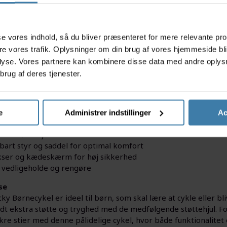
s
asse vores indhold, så du bliver præsenteret for mere relevante pr
ere vores trafik. Oplysninger om din brug af vores hjemmeside bl
lyse. Vores partnere kan kombinere disse data med andre oplysni
cky Børnecykel er den perfekte begynder-cykel til små eventyre
brug af deres tjenester.
amme, støttehjulene og det sporty design gør det nemt og trygt
et med fokus på både komfort og sikkerhed, så dit barn får en 
acts
e
Administrer indstillinger
Ac
r børnecykel med stærk stålramme
ske støttehjul for ekstra stabilitet
rbart styr og saddel for optimal komfort
kser og kædeskærm for høj sikkerhed
t vedligeholde og rengøre
se
ky Børnecykel er ideel til børn, som skal lære at cykle eller bli
lidt ekstra støtte og tryghed med de medfølgende støttehjul. F
ikre stier med denne pålidelige cykel, hvor både funktionalitet