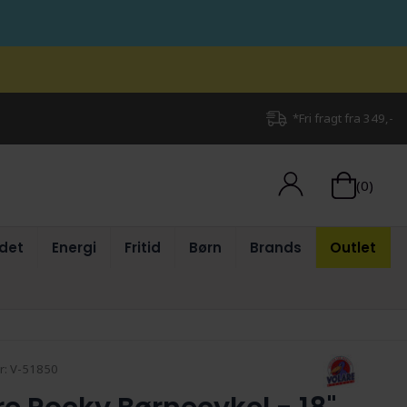
*Fri fragt fra 349,-
(0)
det
Energi
Fritid
Børn
Brands
Outlet
r:
V-51850