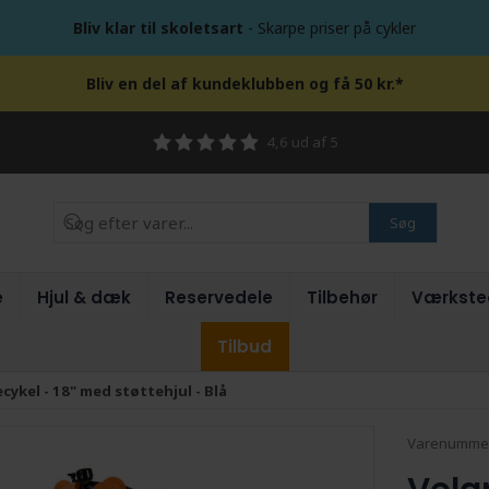
Bliv klar til skoletsart
- Skarpe priser på cykler
Bliv en del af kundeklubben og få 50 kr.*
4,6 ud af 5
Søg
e
Hjul & dæk
Reservedele
Tilbehør
Værkste
Tilbud
ykel - 18" med støttehjul - Blå
Varenumme