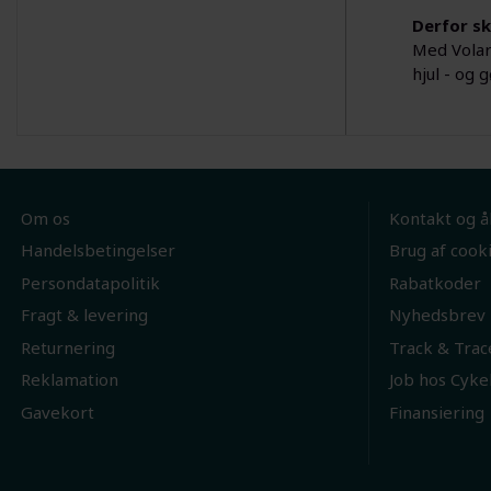
Derfor sk
Med Volare
hjul - og 
Om os
Kontakt og å
Handelsbetingelser
Brug af cook
Persondatapolitik
Rabatkoder
Fragt & levering
Nyhedsbrev
Returnering
Track & Trac
Reklamation
Job hos Cyke
Gavekort
Finansiering