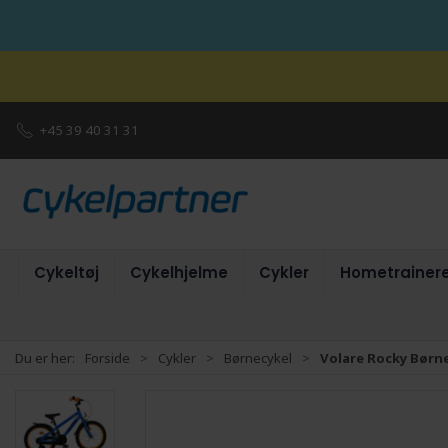
+45 39 40 31 31
Cykeltøj
Cykelhjelme
Cykler
Hometrainer
Du er her:
Forside
Cykler
Børnecykel
Volare Rocky Børnec