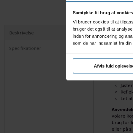
Samtykke til brug af cookie
Vi bruger cookies til at tilp
bruger det også til at analys
Beskrivelse
inden for annoncering og ana
Volare Ro
som de har indsamlet fra din 
robuste r
Specifikationer
er udvikl
Nyttige f
Afvis fuld oplevels
Sikke
Prakti
Juste
Refle
Let a
Anvendel
Volare Roc
brug for 
eller på s