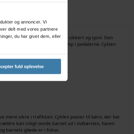
odukter og annoncer. Vi
iver delt med vores partnere
nger, du har givet dem, eller
re, der gerne vil lære at cykle sikkert og sjovt. Den
 for børn at tage de første tramp i pedalerne. Cyklen
god oplevelse hver gang.
cepter fuld oplevelse
ve mere sikre i trafikken. Cyklen passer til børn, der har
orældre kan roligt sende barnet ud i indkørslen, haven
 og barnets glæde er i fokus.