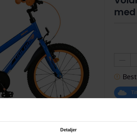
Vola
med 
Best
Ti
Detaljer