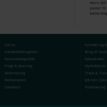
Worx 20V 
passer til
batterika
Om os
Kontakt og å
Handelsbetingelser
Brug af cook
Persondatapolitik
Rabatkoder
Fragt & levering
Nyhedsbrev
Returnering
Track & Trac
Reklamation
Job hos Cyke
Gavekort
Finansiering