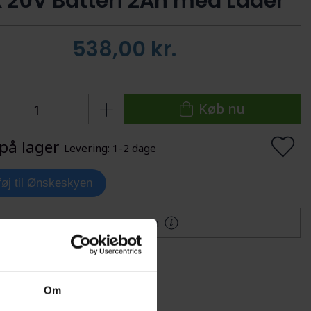
 20V Batteri 2Ah med Lader
538,00
kr.
Køb nu
på lager
Levering: 1-2 dage
lføj til Ønskeskyen
Mere information
Om