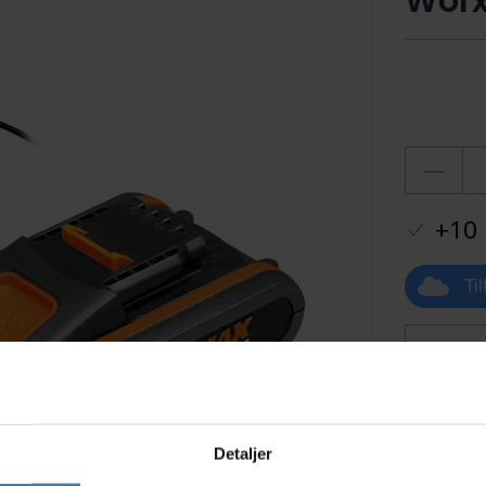
Worx
+10 
Ti
Detaljer