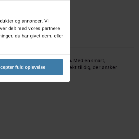
odukter og annoncer. Vi
iver delt med vores partnere
nger, du har givet dem, eller
ine værktøjer fra Worx 20V-serien. Med en smart,
projekter aldrig går i stå. Perfekt til dig, der ønsker
cepter fuld oplevelse
begrænsninger.