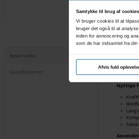
Samtykke til brug af cookie
Vi bruger cookies til at tilp
bruger det også til at analys
inden for annoncering og ana
som de har indsamlet fra din 
Beskrivelse
Worx 20V 
kompakt ko
Afvis fuld oplevels
Specifikationer
fleksibili
Nyttige f
Kraft
Medfø
Lang 
Kompa
Passe
Anvendel