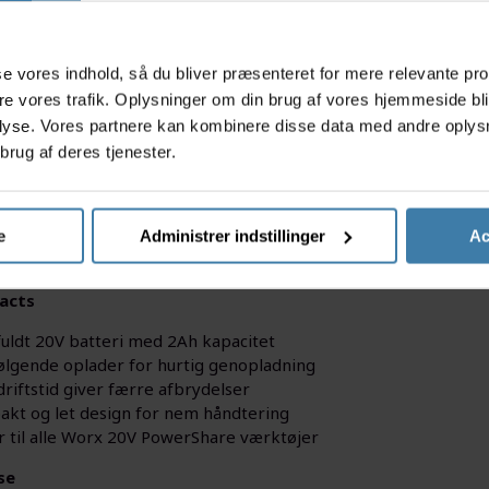
s
asse vores indhold, så du bliver præsenteret for mere relevante pr
ere vores trafik. Oplysninger om din brug af vores hjemmeside bl
lyse. Vores partnere kan kombinere disse data med andre oplysni
brug af deres tjenester.
Batteri 2Ah med Lader er din pålidelige energikilde til alle d
nstruktion og en effektiv oplader sikrer dette batteri, at dine 
e
Administrer indstillinger
Ac
tet og frihed til at udføre have- eller håndværksopgaver uden 
acts
fuldt 20V batteri med 2Ah kapacitet
lgende oplader for hurtig genopladning
driftstid giver færre afbrydelser
kt og let design for nem håndtering
r til alle Worx 20V PowerShare værktøjer
se