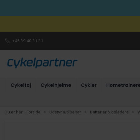
+45 39 40 31 31
Cykeltøj
Cykelhjelme
Cykler
Hometrainer
Du er her:
Forside
Udstyr & tilbehør
Batterier & opladere
W