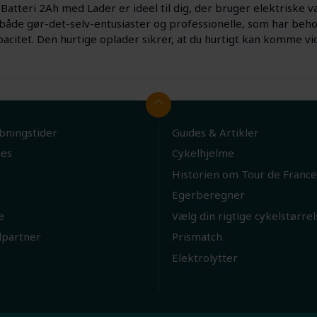
Batteri 2Ah med Lader er ideel til dig, der bruger elektriske v
 både gør-det-selv-entusiaster og professionelle, som har beho
pacitet. Den hurtige oplader sikrer, at du hurtigt kan komme v
bningstider
Guides & Artikler
ies
Cykelhjelme
Historien om Tour de France
Egerberegner
e
Vælg din rigtige cykelstørrel
lpartner
Prismatch
Elektrolytter