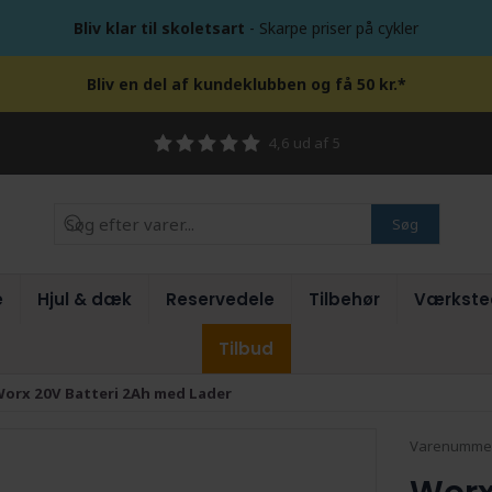
Bliv klar til skoletsart
- Skarpe priser på cykler
Bliv en del af kundeklubben og få 50 kr.*
4,6 ud af 5
Søg
e
Hjul & dæk
Reservedele
Tilbehør
Værkste
Tilbud
orx 20V Batteri 2Ah med Lader
Varenumme