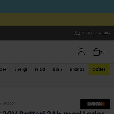
*Fri fragt fra 349,-
(0)
det
Energi
Fritid
Børn
Brands
Outlet
r:
WA3601