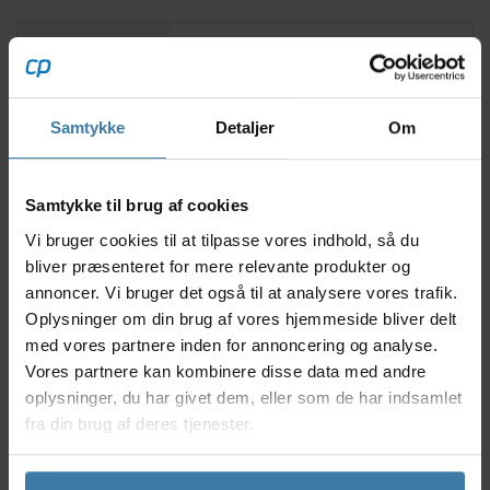
Beskrivelse
Specifikationer
Lithium-ion
batteri
Samtykke
Detaljer
Om
Dokumenter
Samtykke til brug af cookies
Shimano har designet dette batteri til at blive
anvendt på el-cykler med Shimanos Steps-system
Vi bruger cookies til at tilpasse vores indhold, så du
version EN-404/EN-405. Batteriet skal monteres ved
bliver præsenteret for mere relevante produkter og
din cykels bagagebærer, hvorfra det leverer strøm
annoncer. Vi bruger det også til at analysere vores trafik.
med en effekt på enten 418 Watt eller 504 Watt.
Oplysninger om din brug af vores hjemmeside bliver delt
Modellen findes i grå eller sort.
med vores partnere inden for annoncering og analyse.
Vores partnere kan kombinere disse data med andre
Fakta
oplysninger, du har givet dem, eller som de har indsamlet
fra din brug af deres tjenester.
Model type: BT-EN404 / BT-EN405
2. generation
Farve: Sort/Grå