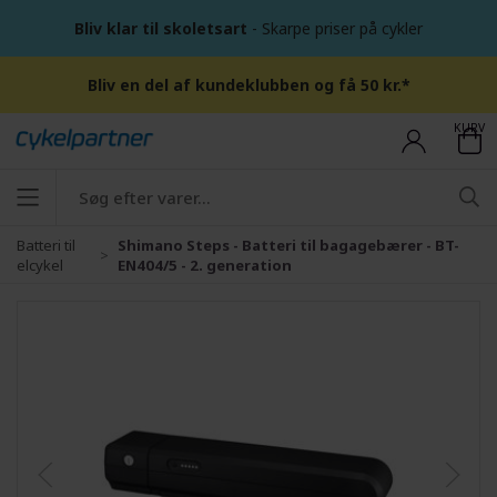
Bliv klar til skoletsart
- Skarpe priser på cykler
Bliv en del af kundeklubben og få 50 kr.*
KURV
Batteri til
Shimano Steps - Batteri til bagagebærer - BT-
elcykel
EN404/5 - 2. generation