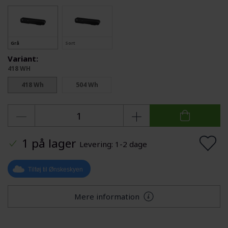
Grå
Sort
Variant:
418 WH
418 Wh
504 Wh
1 på lager
Levering: 1-2 dage
Tilføj til Ønskeskyen
Mere information