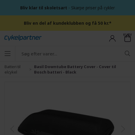
Bliv klar til skoletsart
- Skarpe priser på cykler
Bliv en del af kundeklubben og få 50 kr.*
KURV
Batteri til
Basil Downtube Battery Cover - Cover til
elcykel
Bosch batteri - Black