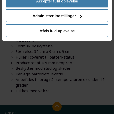
Accepter fuld oplevelse
Specifikationer
Administrer indstillinger
Model: Basil Downtube battery cover - Bosch
Farve: Sort
Materiale: Neopren
Afvis fuld oplevelse
Etui til Downtube Bosch batteri (Rammebatteri
fra Bosch)
Termisk beskyttelse
Størrelse: 32 cm x 9 cm x 9 cm
Huller i coveret til batteri-status
Produceret af 4,5 mm neopren
Beskytter mod stød og skader
Kan øge batteriets levetid
Anbefales til brug når temperaturen er under 15
grader
Lukkes med velcro
Om os