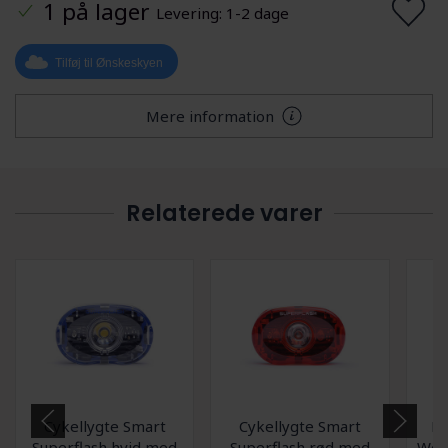
1 på lager
Levering: 1-2 dage
Tilføj til Ønskeskyen
Mere information
Relaterede varer
Cykellygte Smart
Cykellygte Smart
Mu
Superflash hvid med
Superflash rød med
Wea