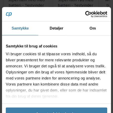
batteri - Testvinder
batteri - Testvinder
til
99,00
kr.
99,00
kr.
Samtykke
Detaljer
Om
+10 på lager
+10 på lager
Samtykke til brug af cookies
Vi bruger cookies til at tilpasse vores indhold, så du
bliver præsenteret for mere relevante produkter og
annoncer. Vi bruger det også til at analysere vores trafik.
Beskrivelse
Specifikationer
Oplysninger om din brug af vores hjemmeside bliver delt
med vores partnere inden for annoncering og analyse.
Med Basil batteridæksel får du et beskyttende etui i
Vores partnere kan kombinere disse data med andre
neopren til Bosch batteri. Etuiet beskytter dit batteri
oplysninger, du har givet dem, eller som de har indsamlet
mod kulde, når du er på farten og forhindrer evt.
fra din brug af deres tjenester.
frostvejr i at ødelægge battericellerne. Etuiet er
perforeret og med nødvendige åbninger, så du nemt
kan betjene batteriet.