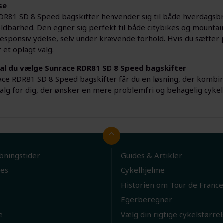
se
DR81 SD 8 Speed bagskifter henvender sig til både hverdagsbr
oldbarhed. Den egner sig perfekt til både citybikes og mounta
responsiv ydelse, selv under krævende forhold. Hvis du sætter p
 et oplagt valg.
al du vælge Sunrace RDR81 SD 8 Speed bagskifter
ce RDR81 SD 8 Speed bagskifter får du en løsning, der kombi
valg for dig, der ønsker en mere problemfri og behagelig cykel
bningstider
Guides & Artikler
ies
Cykelhjelme
Historien om Tour de France
Egerberegner
e
Vælg din rigtige cykelstørrel