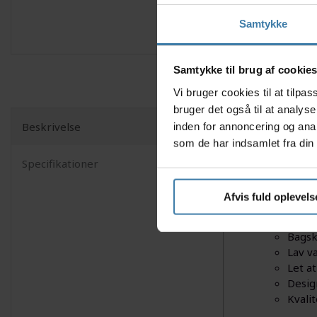
Samtykke
Samtykke til brug af cookie
Vi bruger cookies til at tilp
bruger det også til at analys
Beskrivelse
inden for annoncering og ana
Sunrace RD
som de har indsamlet fra din 
Denne bags
Specifikationer
pendler g
Sunrace R
Afvis fuld oplevels
Nyttige f
Bagsk
Lav v
Let a
Desig
Kvali