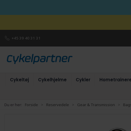
+45 39 40 31 31
Cykeltøj
Cykelhjelme
Cykler
Hometrainer
Du er her:
Forside
Reservedele
Gear & Transmission
Bags