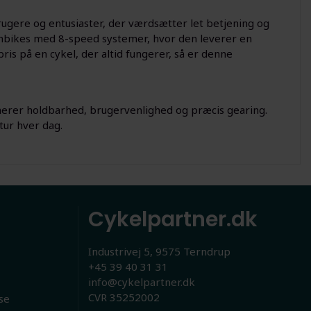
ugere og entusiaster, der værdsætter let betjening og
inbikes med 8-speed systemer, hvor den leverer en
ris på en cykel, der altid fungerer, så er denne
nerer holdbarhed, brugervenlighed og præcis gearing.
tur hver dag.
Cykelpartner.dk
Industrivej 5, 9575 Terndrup
+45 39 40 31 31
info@cykelpartner.dk
CVR 35252002
se