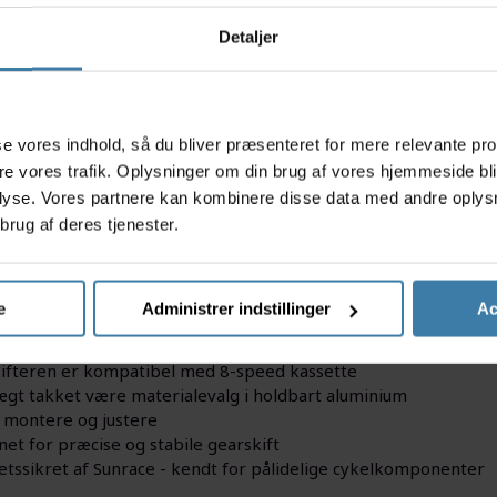
Detaljer
s
asse vores indhold, så du bliver præsenteret for mere relevante pr
ere vores trafik. Oplysninger om din brug af vores hjemmeside bl
lyse. Vores partnere kan kombinere disse data med andre oplysni
R81 SD 8 Speed bagskifter er en pålidelig og effektiv løsning, 
brug af deres tjenester.
kifter er designet til at levere jævne og præcise skift, så du 
ennem byen eller tager på længere cykelture i naturen. Med s
DR81 SD, at din cykeloplevelse bliver både komfortabel og drif
e
Administrer indstillinger
Ac
acts
ifteren er kompatibel med 8-speed kassette
ægt takket være materialevalg i holdbart aluminium
t montere og justere
net for præcise og stabile gearskift
tetssikret af Sunrace - kendt for pålidelige cykelkomponenter