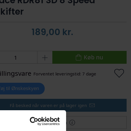
ace RDR81 SD 8 Speed
kifter
189,00
kr.
Køb nu
illingsvare
Forventet leveringstid: 7 dage
lføj til Ønskeskyen
Få besked når varen er på lager igen
Mere information