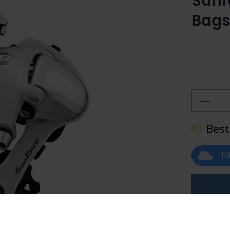
Sunr
Bags
Best
Ti