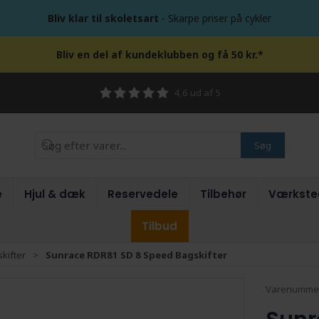
Bliv klar til skoletsart
- Skarpe priser på cykler
Bliv en del af kundeklubben og få 50 kr.*
4,6 ud af 5
Søg
e
Hjul & dæk
Reservedele
Tilbehør
Værkste
Tilbud
kifter
Sunrace RDR81 SD 8 Speed Bagskifter
Varenumme