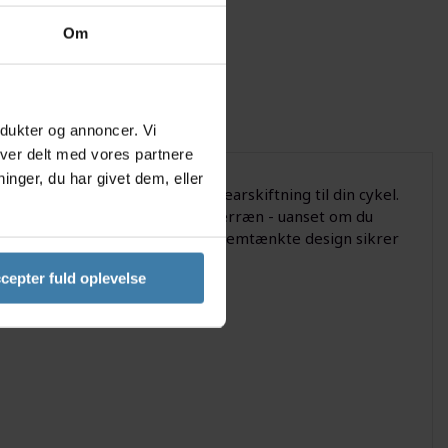
Om
odukter og annoncer. Vi
iver delt med vores partnere
nger, du har givet dem, eller
hvis du ønsker en problemfri gearskiftning til din cykel.
let kan tilpasse dig varierende terræn - uanset om du
in robuste konstruktion og gennemtænkte design sikrer
tssikker.
cepter fuld oplevelse