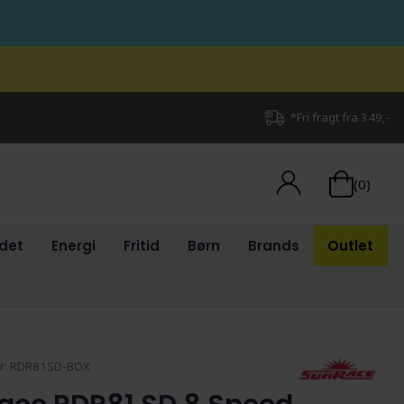
*Fri fragt fra 349,-
(0)
det
Energi
Fritid
Børn
Brands
Outlet
r:
RDR81SD-BOX