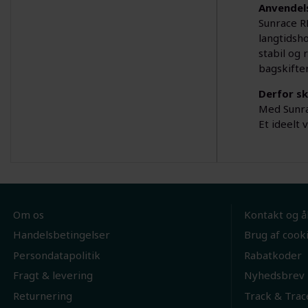
Anvendel
Sunrace R
langtidsh
stabil og 
bagskifter
Derfor sk
Med Sunra
Et ideelt 
Om os
Kontakt og å
Handelsbetingelser
Brug af cook
Persondatapolitik
Rabatkoder
Fragt & levering
Nyhedsbrev
Returnering
Track & Trac