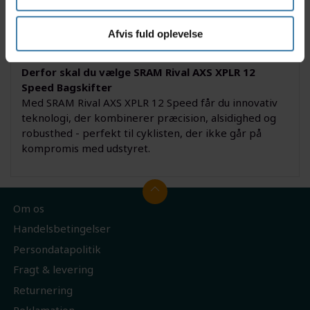
det nyeste inden for trådløs gearteknologi. Uanset
om du udfordrer ujævne grusveje eller holder dig til
hurtige landeveje, får du et pålideligt gearskifte og
Afvis fuld oplevelse
en intuitiv betjening, der matcher ethvert eventyr.
Derfor skal du vælge SRAM Rival AXS XPLR 12
Speed Bagskifter
Med SRAM Rival AXS XPLR 12 Speed får du innovativ
teknologi, der kombinerer præcision, alsidighed og
robusthed - perfekt til cyklisten, der ikke går på
kompromis med udstyret.
Om os
Handelsbetingelser
Persondatapolitik
Fragt & levering
Returnering