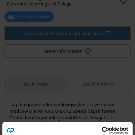
Forventet leveringstid: 7 dage
Tilføj til Ønskeskyen
Få besked når varen er på lager igen
Mere information
Beskrivelse
Specifikationer
Tag din gravel- eller landevejscykel til nye højder
med SRAM Rival AXS XPLR 12 Speed bagskifteren.
Denne banebrydende gearskifter er designet til
rytteren, der ønsker alsidighed, pålidelighed og
trådløs teknologi på alle eventyr - uanset om du