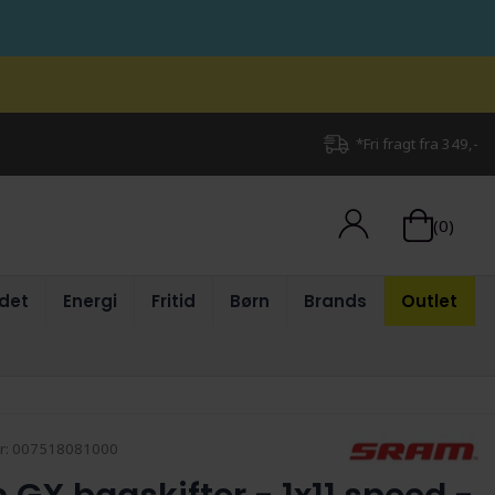
*Fri fragt fra 349,-
(0)
det
Energi
Fritid
Børn
Brands
Outlet
r:
007518081000