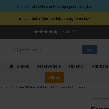
Bliv klar til skoletsart
- Skarpe priser på cykler
Bliv en del af kundeklubben og få 50 kr.*
4,6 ud af 5
Søg
e
Hjul & dæk
Reservedele
Tilbehør
Værkste
Tilbud
kifter
Sram GX bagskifter - 1x11 speed - Sort/grå
Varenumme