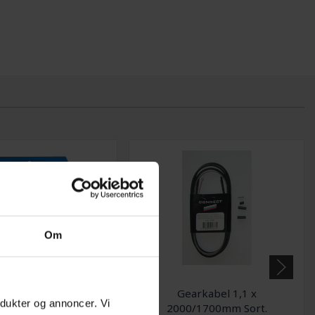
Om
gearkabel sæt - sort
Gearkabel 1,1 x
odukter og annoncer. Vi
B/City Bike cykler
2000/1700mm Sort.