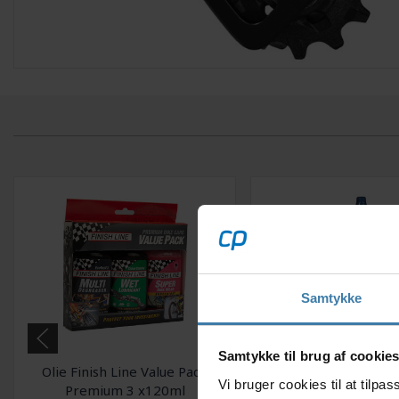
Samtykke
Samtykke til brug af cookie
Olie Finish Line Value Pack
Squirt voksbas
Vi bruger cookies til at tilp
Premium 3 x120ml
smøremiddel 120ml -