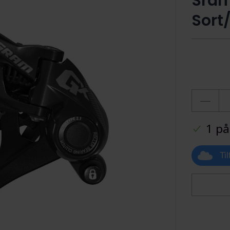
Sram
Sort
1 på
Ti