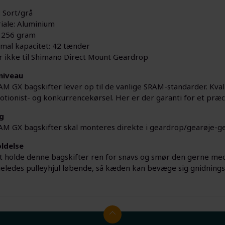
: Sort/grå
iale: Aluminium
 256 gram
mal kapacitet: 42 tænder
r ikke til Shimano Direct Mount Geardrop
niveau
M GX bagskifter lever op til de vanlige SRAM-standarder. Kvali
otionist- og konkurrencekørsel. Her er der garanti for et præcist
g
M GX bagskifter skal monteres direkte i geardrop/gearøje-ge
ldelse
at holde denne bagskifter ren for snavs og smør den gerne me
geledes pulleyhjul løbende, så kæden kan bevæge sig gnidnings