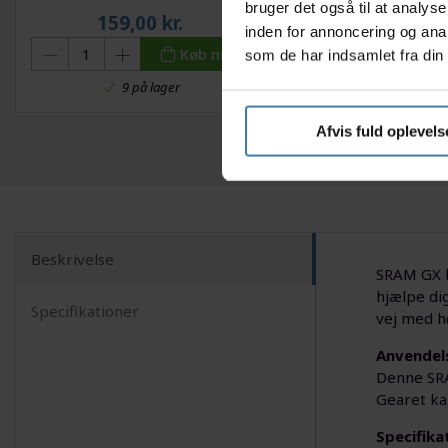
bruger det også til at analys
kædetyper
159,00
kr.
89,00
kr.
inden for annoncering og ana
Køb nu
som de har indsamlet fra din 
9 på lager
+10 på lage
Afvis fuld oplevels
Beskrivelse
SRAM GX ba
hjælpe dig
Specifikationer
vej med h
Anvendel
Denne SRA
Gearet ka
Specifika