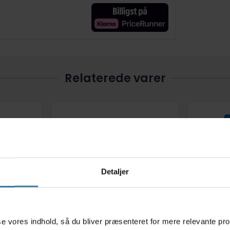
Relaterede varer
Detaljer
s
eret
Shimano STI - PTFE
Shimano 
asse vores indhold, så du bliver præsenteret for mere relevante pr
 Til alle
gearkabelsæt til
til MT