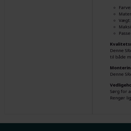
Farve
Mater
Vægt:
Maksi
Passe
Kvalitets
Denne SRA
til både m
Monterin
Denne SRA
Vedligeho
Sørg for 
Rengør li