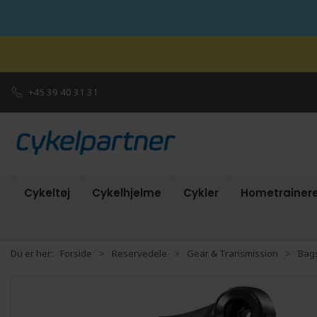
+45 39 40 31 31
Cykeltøj
Cykelhjelme
Cykler
Hometrainer
Du er her:
Forside
Reservedele
Gear & Transmission
Bags