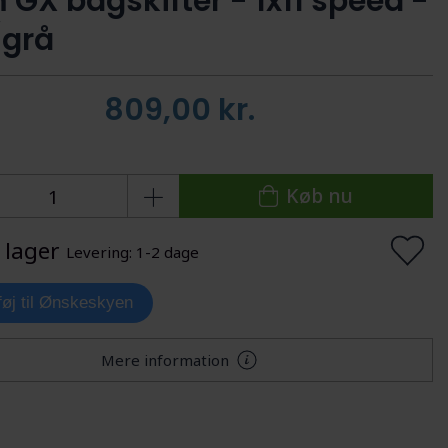
 GX bagskifter - 1x11 speed -
/grå
809,00
kr.
Køb nu
 lager
Levering: 1-2 dage
lføj til Ønskeskyen
Mere information