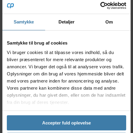
og næsten lydløst gearskifte – selv i udfordrende
terræn.
Bagskifteren forsynes direkte via elcyklens
Samtykke
Detaljer
Om
hovedbatteri, hvilket giver konstant strømtilførsel og
eliminerer behovet for et separat batteri. Den
robuste konstruktion med kulfiberplade og
Samtykke til brug af cookies
forstærket ledstruktur sikrer høj driftssikkerhed og
Vi bruger cookies til at tilpasse vores indhold, så du
lang levetid – selv ved hård brug.
bliver præsenteret for mere relevante produkter og
Med Shimanos nyeste AUTO SHIFT- og FREE SHIFT-
annoncer. Vi bruger det også til at analysere vores trafik.
teknologi tilpasses gearskiftene automatisk i realtid,
Oplysninger om din brug af vores hjemmeside bliver delt
uanset om du træder i pedalerne eller ruller i frigear.
med vores partnere inden for annoncering og analyse.
Den nye Automatic Impact Recovery beskytter
Vores partnere kan kombinere disse data med andre
bagskifteren og bringer den tilbage i korrekt
oplysninger, du har givet dem, eller som de har indsamlet
position efter stød eller slag.
fra din brug af deres tjenester.
Nyttige fakta
Model: Shimano XTR M9260-GS Di2
Accepter fuld oplevelse
Anvendelse: E-MTB / Trail / All-Mountain
Gearsystem: 1x11-speed – LINKGLIDE