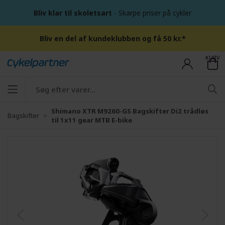
Bliv klar til skoletsart
- Skarpe priser på cykler
Bliv en del af kundeklubben og få 50 kr.*
KURV
Shimano XTR M9260-GS Bagskifter Di2 trådløs
Bagskifter
til 1x11 gear MTB E-bike