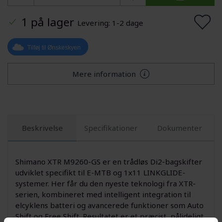
1 på lager
Levering: 1-2 dage
Tilføj til Ønskeskyen
Mere information
Beskrivelse
Specifikationer
Dokumenter
Shimano XTR M9260-GS er en trådløs Di2-bagskifter
udviklet specifikt til E-MTB og 1x11 LINKGLIDE-
systemer. Her får du den nyeste teknologi fra XTR-
serien, kombineret med intelligent integration til
elcyklens batteri og avancerede funktioner som Auto
Shift og Free Shift. Resultatet er et præcist, pålideligt