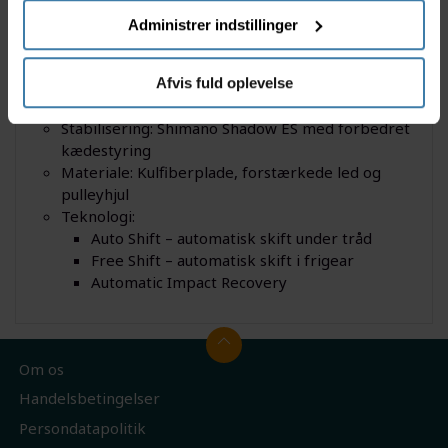
kompatibel
Administrer indstillinger
Skiftemekanisme: Trådløs Di2 – integreret med
elcyklens batteri
Montering: Direct mount / standard derailleur
Afvis fuld oplevelse
hanger
Stabilisering: Shimano Shadow ES med forbedret
kædestyring
Materiale: Kulfiberplade, forstærkede led og
pulleyhjul
Teknologi:
Auto Shift – automatisk skift under tråd
Free Shift – automatisk skift i frigear
Automatic Impact Recovery
Om os
Handelsbetingelser
Persondatapolitik