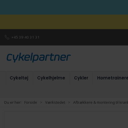
+45 39 40 31 31
Cykeltøj
Cykelhjelme
Cykler
Hometrainer
Du er her:
Forside
Værkstedet
Aftrækkere & montering til kra