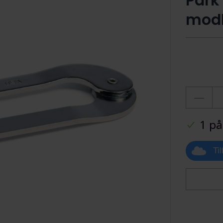
Park
modh
1 på
Ti