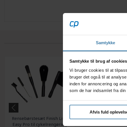
Samtykke
Samtykke til brug af cookie
Vi bruger cookies til at tilp
bruger det også til at analys
inden for annoncering og ana
som de har indsamlet fra din 
Afvis fuld oplevels
Rensebørstesæt Finish Line
Universallim Würth 
Easy Pro til cykelrengøring
tube