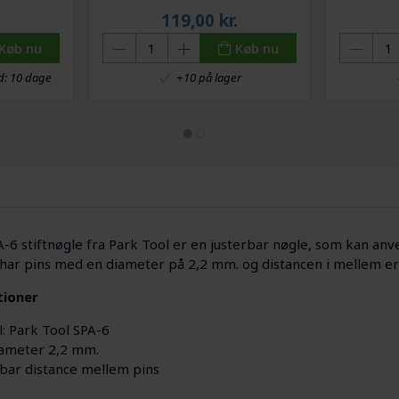
119,00
kr.
Køb nu
Køb nu
id: 10 dage
+10 på lager
6 stiftnøgle fra Park Tool er en justerbar nøgle, som kan anvende
har pins med en diameter på 2,2 mm. og distancen i mellem er
tioner
: Park Tool SPA-6
iameter 2,2 mm.
rbar distance mellem pins