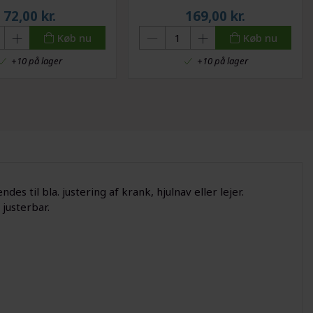
til cykler
72,00
kr.
169,00
kr.
Køb nu
Køb nu
+10 på lager
+10 på lager
s til bla. justering af krank, hjulnav eller lejer.
 justerbar.