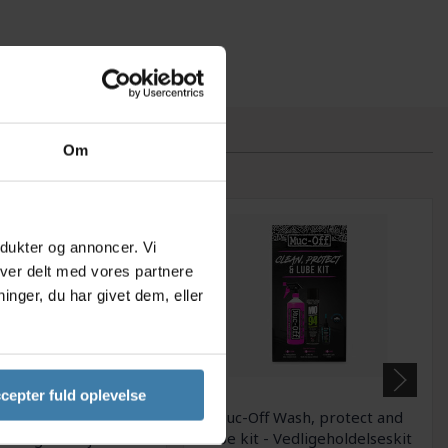
Om
odukter og annoncer. Vi
iver delt med vores partnere
nger, du har givet dem, eller
cepter fuld oplevelse
law brush - Børste til
Muc-Off Wash, protect and
de og tandhjul
lube kit - Vedligeholdelseskit