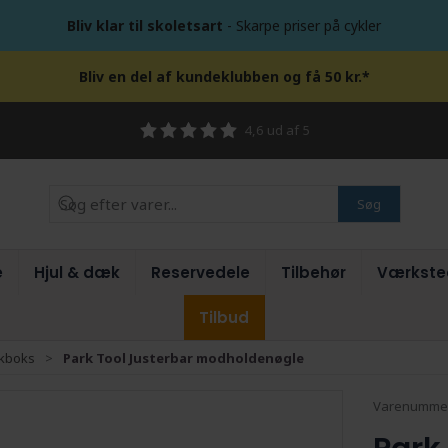
Bliv klar til skoletsart
- Skarpe priser på cykler
Bliv en del af kundeklubben og få 50 kr.*
4,6 ud af 5
Søg
e
Hjul & dæk
Reservedele
Tilbehør
Værkste
Tilbud
nkboks
Park Tool Justerbar modholdenøgle
Varenumme