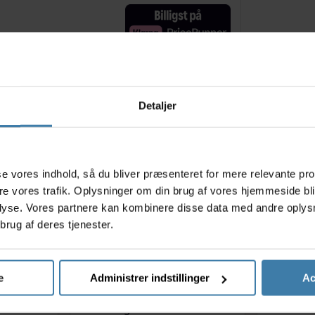
Relaterede varer
Detaljer
s
asse vores indhold, så du bliver præsenteret for mere relevante pr
ere vores trafik. Oplysninger om din brug af vores hjemmeside bl
lyse. Vores partnere kan kombinere disse data med andre oplysni
brug af deres tjenester.
e
Administrer indstillinger
Ac
65,5ml i
Cykelvask og voksbeskyttelse
Muc-Off C
Morgan Blue 1000 ml.
kæ