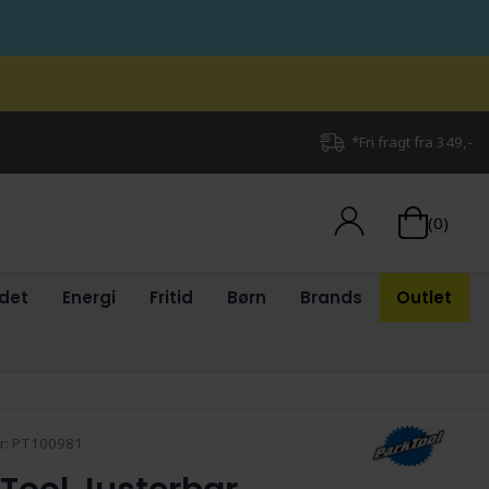
*Fri fragt fra 349,-
(0)
det
Energi
Fritid
Børn
Brands
Outlet
r:
PT100981