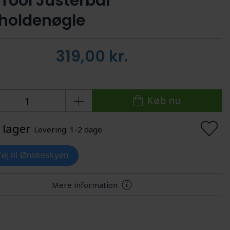
 Tool Justerbar
oldenøgle
319,00
kr.
Køb nu
 lager
Levering: 1-2 dage
lføj til Ønskeskyen
Mere information