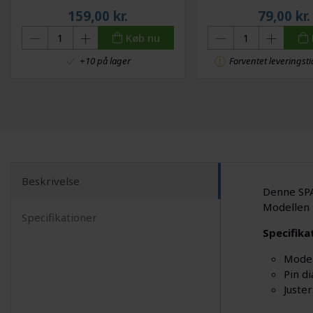
159,00
kr.
79,00
kr.
Køb nu
+10 på lager
Forventet leveringst
Beskrivelse
Denne SPA-
Modellen 
Specifikationer
Specifika
Model
Pin d
Juste