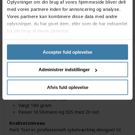
Oplysninger om din brug af vores hjemmeside bliver delt
med vores partnere inden for annoncering og analyse.
Anvcendelse
BBT-22 nøglen passer til flere forskellige typer
Vores partnere kan kombinere disse data med andre
kranklejeskåle, som Shimano Octalink og ISIS drive.
oplysninger, du har givet dem, eller som de har indsamlet
fra din brug af deres tjenester.
Specifikation
Park Tool BBT-22 krankboks nøgle
20 not
Accepter fuld oplevelse
Bruges i kombination med 32mm kæbenøgle
eller 3/8" topnøgle
Administrer indstillinger
Indvendig diameter under noterne er 38mm
Indvendig hul diameter er ca. 24mm
Passer til Shimano Octalink krankboks skåle og
Afvis fuld oplevelse
ISIS Drive skåle
Materiale: Hærdet stål
Vægt 180 gram
Passer til Shimano og ISIS med 20 not.
Kvalitetsniveau
Park Tool er professionelt cykelværktøj designet til