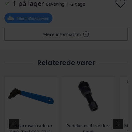
1 på lager
Levering: 1-2 dage
Tilføj til Ønskeskyen
Mere information
Relaterede varer
Pedalarmsaftrækker
Pedalarmsaftrækker
Muc
Park Tool CCP-22 til
Point
Bø