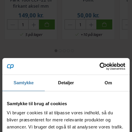
firkant aksel mm
149,00
kr.
50,00
kr.
5 på lager
+10 på lager
Beskrivelse
Specifikationer
Samtykke
Detaljer
Om
Denne Park Tool BBT-22 nøgle bruges til at af- eller
Samtykke til brug af cookies
montere kranklejeskåle. Nøglen er med 20 not som
passer i indgreb på krankbokse og sikrer et godt
Vi bruger cookies til at tilpasse vores indhold, så du
indgreb. Udvendig side af nøglen passer til 32mm
bliver præsenteret for mere relevante produkter og
gaffelnøgle eller svensknøgle. Udvendig diameter ved
annoncer. Vi bruger det også til at analysere vores trafik.
noterne er ca. 31,8mm.