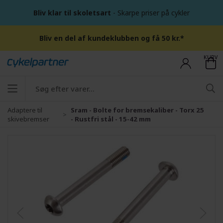
Bliv klar til skoletsart
- Skarpe priser på cykler
Bliv en del af kundeklubben og få 50 kr.*
KURV
Adaptere til
Sram - Bolte for bremsekaliber - Torx 25
skivebremser
- Rustfri stål - 15-42 mm