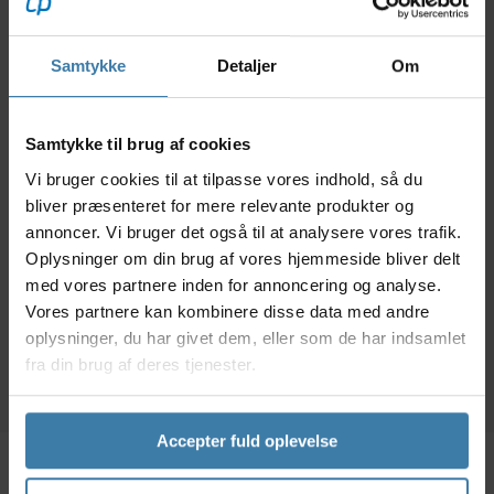
Samtykke
Detaljer
Om
Samtykke til brug af cookies
Muc-Off Disc Brake
Muc-Off Disc Brake
Vi bruger cookies til at tilpasse vores indhold, så du
Cleaner - 400 ml
Covers - Beskyttelse
min
bliver præsenteret for mere relevante produkter og
bremserens
til bremseskiver - 2
T
annoncer. Vi bruger det også til at analysere vores trafik.
stk
67,00
kr.
249,00
kr.
Oplysninger om din brug af vores hjemmeside bliver delt
med vores partnere inden for annoncering og analyse.
Vores partnere kan kombinere disse data med andre
+10 på lager
10 på lager
oplysninger, du har givet dem, eller som de har indsamlet
fra din brug af deres tjenester.
Accepter fuld oplevelse