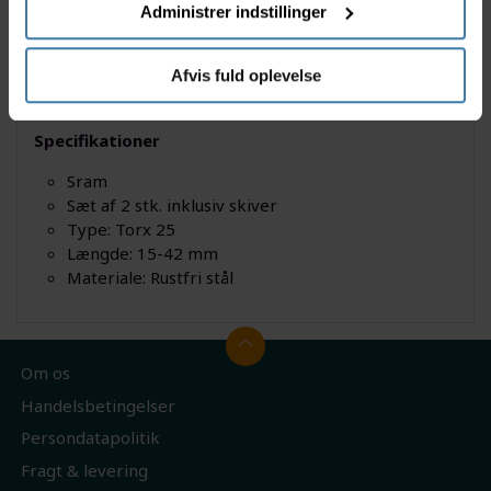
Beskrivelse
Specifikationer
Administrer indstillinger
Anvendes til montering af bremsekaliber på cykler
Afvis fuld oplevelse
med skivebremser. Boltene er i rustfri stål.
Specifikationer
Sram
Sæt af 2 stk. inklusiv skiver
Type: Torx 25
Længde: 15-42 mm
Materiale: Rustfri stål
Om os
Handelsbetingelser
Persondatapolitik
Fragt & levering