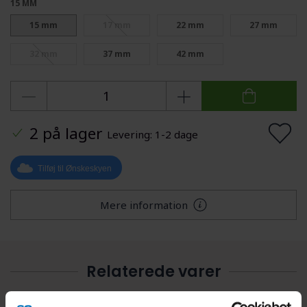
15 MM
15 mm
17 mm
22 mm
27 mm
32 mm
37 mm
42 mm
2 på lager
Levering: 1-2 dage
Tilføj til Ønskeskyen
Mere information
Relaterede varer