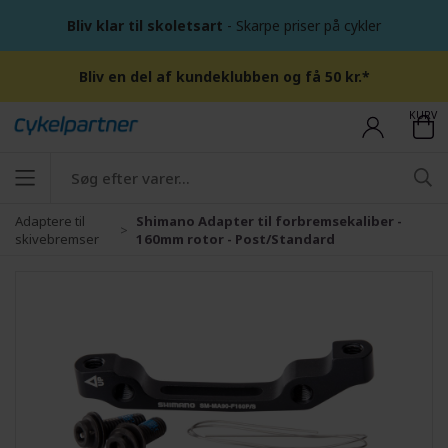
Bliv klar til skoletsart
- Skarpe priser på cykler
Bliv en del af kundeklubben og få 50 kr.*
KURV
Adaptere til
Shimano Adapter til forbremsekaliber -
skivebremser
160mm rotor - Post/Standard