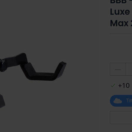
BBB 
Luxe
Max 
+10 
Ti