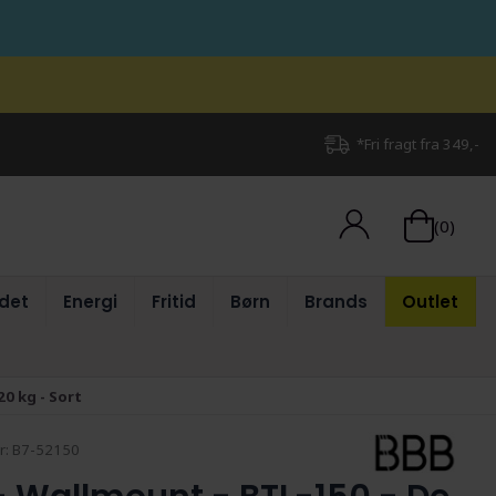
*Fri fragt fra 349,-
(0)
det
Energi
Fritid
Børn
Brands
Outlet
0 kg - Sort
r:
B7-52150