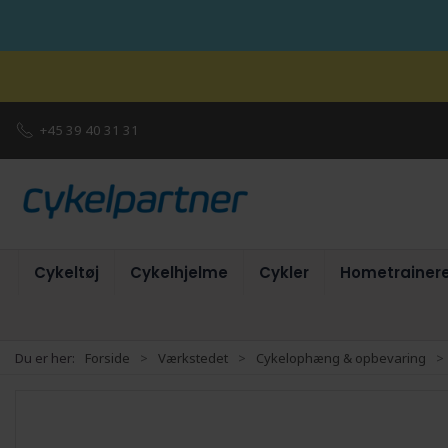
+45 39 40 31 31
Cykeltøj
Cykelhjelme
Cykler
Hometrainer
Du er her:
Forside
Værkstedet
Cykelophæng & opbevaring