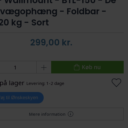
- Wallmount - BTL-150 - De
 vægophæng - Foldbar -
20 kg - Sort
299,00
kr.
Køb nu
på lager
Levering: 1-2 dage
lføj til Ønskeskyen
Mere information