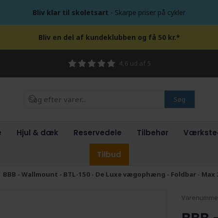
Bliv klar til skoletsart
- Skarpe priser på cykler
Bliv en del af kundeklubben og få 50 kr.*
4,6 ud af 5
Søg
e
Hjul & dæk
Reservedele
Tilbehør
Værkste
Tilbud
BBB - Wallmount - BTL-150 - De Luxe vægophæng - Foldbar - Max 2
Varenumme