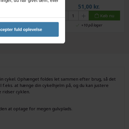
nger, du har givet dem, eller
til cykler
scooter og motorcykler - Grå
169,00
kr.
51,00
kr.
Køb nu
Køb nu
+10 på lager
+10 på lager
cepter fuld oplevelse
din cykel. Ophænget foldes let sammen efter brug, så det
 f.eks. at hænge din cykelhjelm på, og du kan justere
 ridser cyklen.
uden at optage for megen gulvplads.