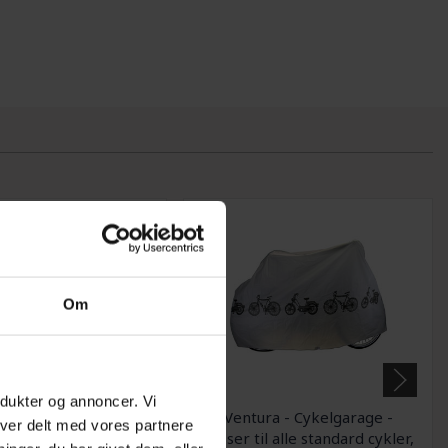
Om
odukter og annoncer. Vi
f Wash, protect and
Ventura - Cykelgarage -
iver delt med vores partnere
 - Vedligeholdelseskit
Passer til alle standard cykler,