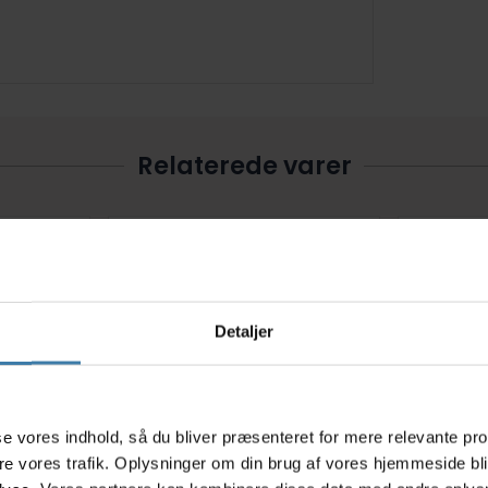
Relaterede varer
Detaljer
s
asse vores indhold, så du bliver præsenteret for mere relevante pr
perflash
Kæderens Morgan Blue 1000
Muc-Of
ere vores trafik. Oplysninger om din brug af vores hjemmeside bl
estvinder
ml. pumpeflaske
lube kit