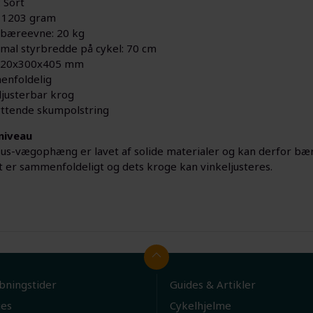
 Sort
 1203 gram
bæreevne: 20 kg
mal styrbredde på cykel: 70 cm
 220x300x405 mm
nfoldelig
ljusterbar krog
ttende skumpolstring
niveau
sus-vægophæng er lavet af solide materialer og kan derfor bæ
er sammenfoldeligt og dets kroge kan vinkeljusteres.
bningstider
Guides & Artikler
ies
Cykelhjelme