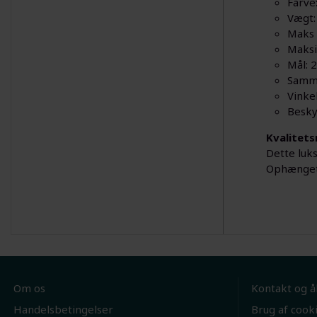
Farve:
Vægt:
Maks 
Maksi
Mål:
Samme
Vinke
Besky
Kvalitets
Dette luk
Ophænget 
Om os
Kontakt og å
Handelsbetingelser
Brug af cook